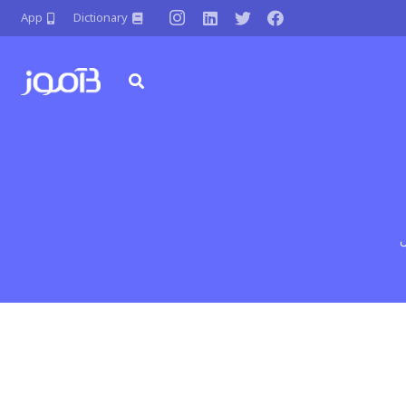
App
Dictionary
ل