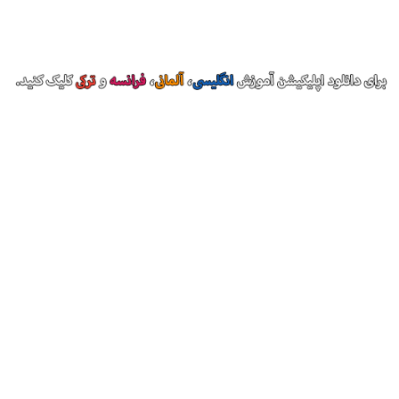
درباره بیاموز
وبسایت بیاموز، توسط مجموعه ای از کارشناسان زبان با هدف کمک
به یادگیری زبان‌های مختلف برای فارسی زبانان طراحی شده است.
محصولات گروه آموزشی بیاموز در حال حاضر شامل این وبسایت،
اپلیکیشن
و
دیکشنری آموزشی بیاموز
،
وبسایت جدید بیاموز
و
LanGeek
است.