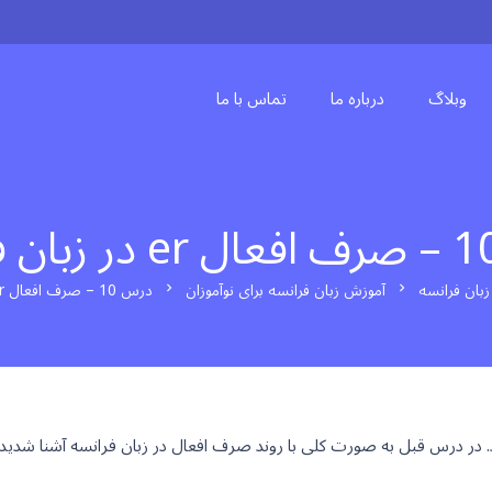
وبلاگ
درباره ما
تماس با ما
بان فرانسه
آموزش زبان فرانسه برای نوآموزان
درس 10 – صرف افعال er در زبان فرانسه
chevron_right
chevron_right
ر درس قبل به صورت کلی با روند صرف افعال در زبان فرانسه آشنا شدید. در این د