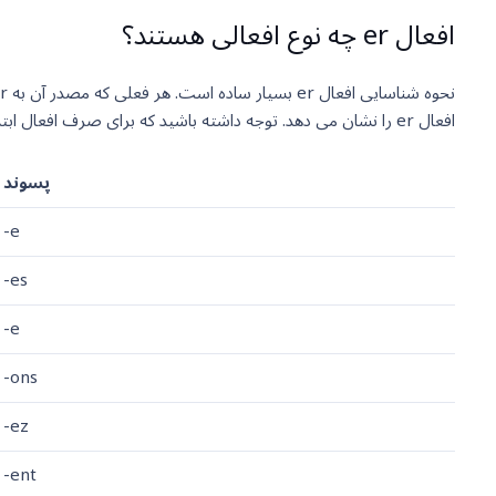
افعال er چه نوع افعالی هستند؟
افعال er را نشان می دهد. توجه داشته باشید که برای صرف افعال ابتدا باید نشانه مصدری آنها (er) را حذف کرد و سپس این پسوند های را به فعل اضافه کرد.
پسوند
-e
-es
-e
-ons
-ez
-ent