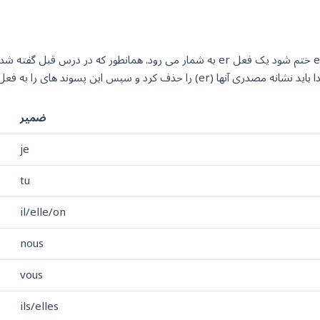
نحوه شناسایی افعال er بسیار ساده است. هر فعلی که مصدر آن به er ختم شود یک فعل er
ضمیر
je
tu
il/elle/on
nous
vous
ils/elles