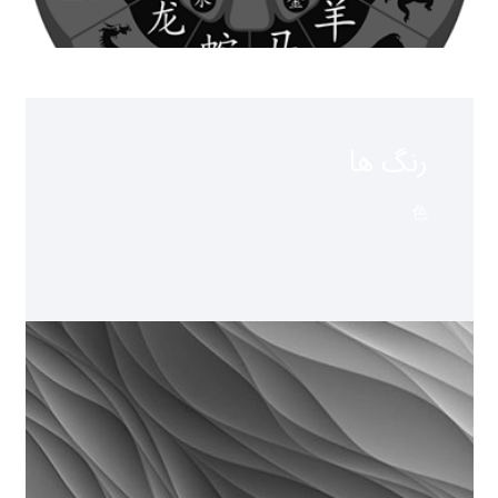
رنگ ها
色