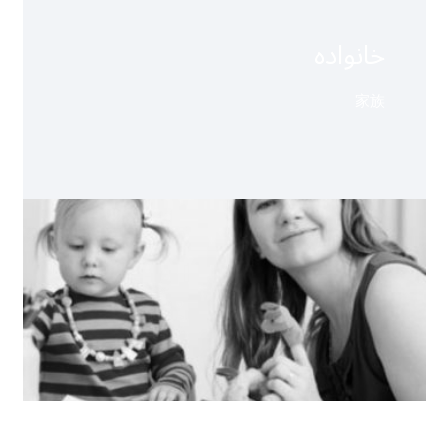
خانواده
家族