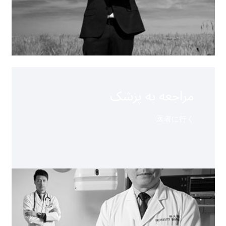
مراجعه به پزشک
医者に行く