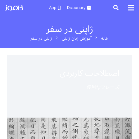
App
Dictionary
ژاپنی در سفر
خانه
آموزش زبان ژاپنی
ژاپنی در سفر
chevron_right
chevron_right
اصطلاحات کاربردی
便利なフレーズ