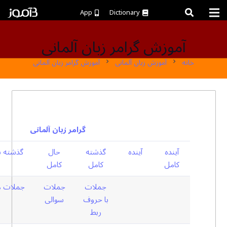
App
Dictionary
آموزش گرامر زبان آلمانی
خانه
آموزش زبان آلمانی
آموزش گرامر زبان آلمانی
chevron_right
chevron_right
گرامر زبان آلمانی
آینده
آینده
گذشته
حال
گذشته س
کامل
کامل
کامل
جملات
جملات
جملات م
با حروف
سوالی
ربط