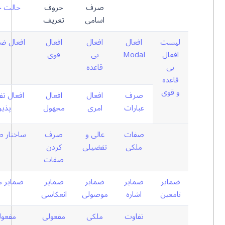
صرف
حروف
حالت ج
اسامی
تعریف
لیست
افعال
افعال
افعال
افعال ض
افعال
Modal
بی
قوی
بی
قاعده
قاعده
و قوی
صرف
افعال
افعال
افعال ت
عبارات
امری
مجهول
پذیر
صفات
عالی و
صرف
ساختار 
ملکی
تفضیلی
کردن
صفات
ضمایر
ضمایر
ضمایر
ضمایر
ضمایر م
نامعین
اشاره
موصولی
انعکاسی
تفاوت
ملکی
مفعولی
مفعول