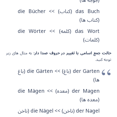
(جوجه ها)
das Buch (کتاب) >> die B
er
ch
ü
(کتاب ها)
das Wort (کلمه) >> die W
er
rt
ö
(کلمات)
حالت جمع اسامی با تغییر در حروف صدا دار:
به مثال های زیر
توجه کنید.
Garten (باغ) >> die G
der
ä
rten (باغ
ها)
der Magen (معده) >> die M
gen
ä
(معده ها)
gel (ناخن) >> die N
a
der N
ä
gel (ناخن