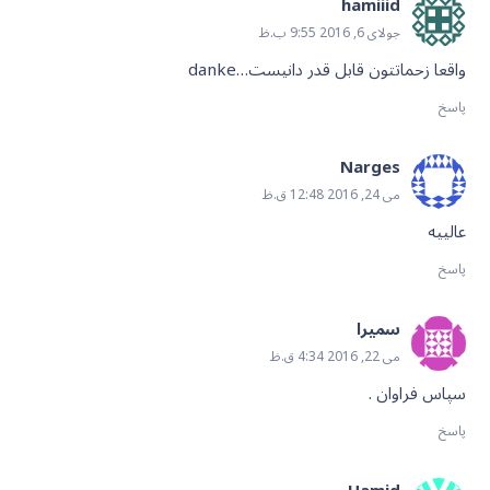
hamiiid
جولای 6, 2016 9:55 ب.ظ
واقعا زحماتتون قابل قدر دانیست…danke
پاسخ
Narges
می 24, 2016 12:48 ق.ظ
عالییه
پاسخ
سمیرا
می 22, 2016 4:34 ق.ظ
سپاس فراوان .
پاسخ