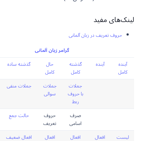
لینک‌های مفید
حروف تعریف در زبان آلمانی
گرامر زبان آلمانی
آینده
آینده
گذشته
حال
گذشته ساده
کامل
کامل
کامل
جملات
جملات
جملات منفی
با حروف
سوالی
ربط
صرف
حروف
حالت جمع
اسامی
تعریف
لیست
افعال
افعال
افعال
افعال ضعیف