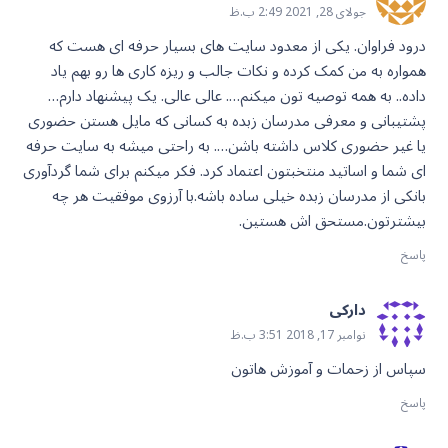
جولای 28, 2021 2:49 ب.ظ
درود فراوان. یکی از معدود سایت های بسیار حرفه ای هست که
همواره به من کمک کرده و نکات جالب و ریزه کاری ها رو بهم یاد
داده.. به همه توصیه تون میکنم…. عالی عالی. یک پیشنهاد دارم…
پشتیبانی و معرفی مدرسان زبده به کسانی که مایل هستن حضوری
یا غیر حضوری کلاس داشته باشن…. به راحتی میشه به سایت حرفه
ای شما و اساتید منتخبتون اعتماد کرد.‌ فکر میکنم برای شما گردآوری
بانکی از مدرسان زبده خیلی ساده باشه.با آرزوی موفقیت هر چه
بیشترتون.مستحق اش هستین.
پاسخ
دارکی
نوامبر 17, 2018 3:51 ب.ظ
سپاس از زحمات و آموزش هاتون
پاسخ