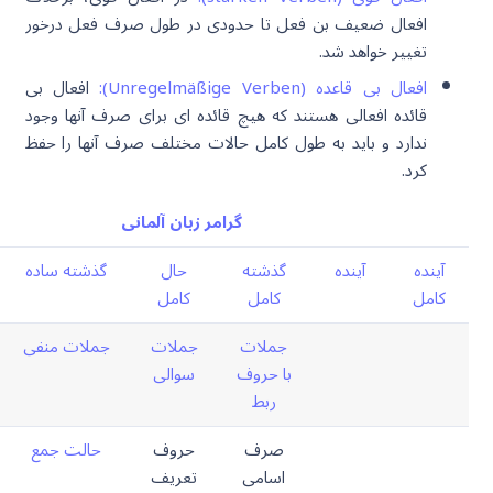
افعال ضعیف بن فعل تا حدودی در طول صرف فعل درخور
تغییر خواهد شد.
افعال بی قاعده (Unregelmäßige Verben):
افعال بی
قائده افعالی هستند که هیچ قائده ای برای صرف آنها وجود
ندارد و باید به طول کامل حالات مختلف صرف آنها را حفظ
کرد.
گرامر زبان آلمانی
آینده
آینده
گذشته
حال
گذشته ساده
کامل
کامل
کامل
جملات
جملات
جملات منفی
با حروف
سوالی
ربط
صرف
حروف
حالت جمع
اسامی
تعریف