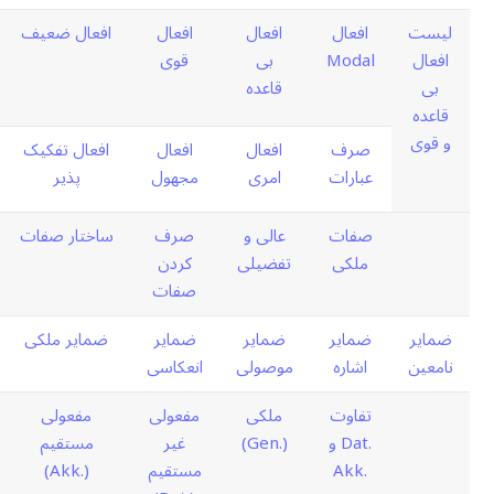
لیست
افعال
افعال
افعال
افعال ضعیف
افعال
Modal
بی
قوی
بی
قاعده
قاعده
و قوی
صرف
افعال
افعال
افعال تفکیک
عبارات
امری
مجهول
پذیر
صفات
عالی و
صرف
ساختار صفات
ملکی
تفضیلی
کردن
صفات
ضمایر
ضمایر
ضمایر
ضمایر
ضمایر ملکی
نامعین
اشاره
موصولی
انعکاسی
تفاوت
ملکی
مفعولی
مفعولی
.Dat و
(.Gen)
غیر
مستقیم
.Akk
مستقیم
(.Akk)