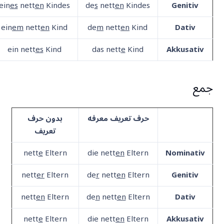
ein
es
nett
en
Kindes
de
s
nett
en
Kindes
Genitiv
ein
em
nett
en
Kind
de
m
nett
en
Kind
Dativ
ein nett
es
Kind
das nett
e
Kind
Akkusativ
جمع
حرف تعریف معرفه
بدون حرف
تعریف
nett
e
Eltern
die nett
en
Eltern
Nominativ
nett
er
Eltern
de
r
nett
en
Eltern
Genitiv
nett
en
Eltern
de
n
nett
en
Eltern
Dativ
nett
e
Eltern
die nett
en
Eltern
Akkusativ