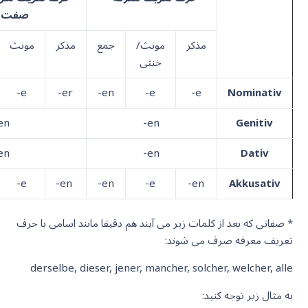
صفت م
مذکر
مونث/
جمع
مذکر
مونث
خنثی
-e
-er
-en
-e
-e
Nominativ
en
-en
Genitiv
en
-en
Dativ
-e
-en
-en
-e
-en
Akkusativ
* صفاتی که بعد از کلمات زیر می آیند هم دقیقا مانند اسامی با حرف
تعریف معرفه صرف می شوند:
derselbe, dieser, jener, mancher, solcher, welcher, alle
به مثال زیر توجه کنید: