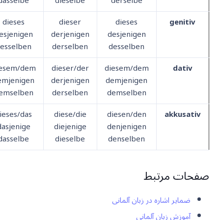
dasselbe
dieselbe
derselbe
dieses
dieser
dieses
genitiv
esjenigen
derjenigen
desjenigen
esselben
derselben
desselben
iesem/dem
dieser/der
diesem/dem
dativ
emjenigen
derjenigen
demjenigen
emselben
derselben
demselben
ieses/das
diese/die
diesen/den
akkusativ
dasjenige
diejenige
denjenigen
dasselbe
dieselbe
denselben
صفحات مرتبط
ضمایر اشاره در زبان آلمانی
آموزش زبان آلمانی