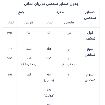
جدول ضمایر شخصی در زبان آلمانی
ضمایر
مفرد
جمع
شخصی
فارسی
آلمانی
فارسی
آلمانی
اول
من
ich
ما
wir
شخص
دوم
تو
du
شما
ihr
شخص
تو
Sie
شما
Sie
(محترمانه)
(محترمانه)
سوم
او
es
آنها
sie
شخص
(خنثی)
sie
(مونث)
er