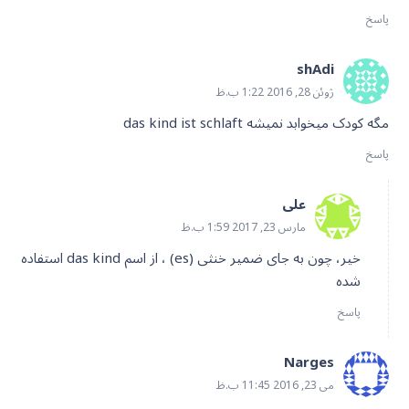
پاسخ
shAdi
ژوئن 28, 2016 1:22 ب.ظ
مگه کودک میخوابد نمیشه das kind ist schlaft
پاسخ
علی
مارس 23, 2017 1:59 ب.ظ
خیر، چون به جای ضمیر خنثی (es) ، از اسم das kind استفاده
شده
پاسخ
Narges
می 23, 2016 11:45 ب.ظ