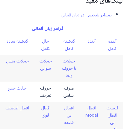
لینک‌های مفید
ضمایر شخصی در زبان آلمانی
گرامر زبان آلمانی
آینده
آینده
گذشته
حال
گذشته ساده
کامل
کامل
کامل
جملات
جملات
جملات منفی
با حروف
سوالی
ربط
صرف
حروف
حالت جمع
اسامی
تعریف
لیست
افعال
افعال
افعال
افعال ضعیف
افعال
Modal
بی
قوی
بی
قاعده