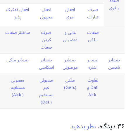
قاعده
و قوی
صرف
افعال
افعال
افعال تفکیک
عبارات
امری
مجهول
پذیر
صفات
عالی و
صرف
ساختار صفات
ملکی
تفضیلی
کردن
صفات
ضمایر
ضمایر
ضمایر
ضمایر
ضمایر ملکی
نامعین
اشاره
موصولی
انعکاسی
تفاوت
ملکی
مفعولی
مفعولی
.Dat و
(.Gen)
غیر
مستقیم
.Akk
مستقیم
(.Akk)
(.Dat)
۳۶
دیدگاه
.
نظر بدهید