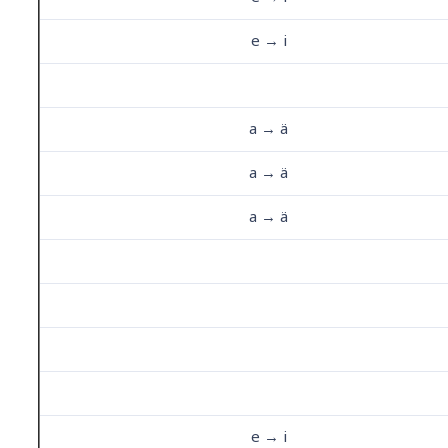
e → i
a → ä
a → ä
a → ä
e → i