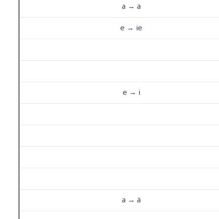
a → ä
e → ie
e → i
a → ä