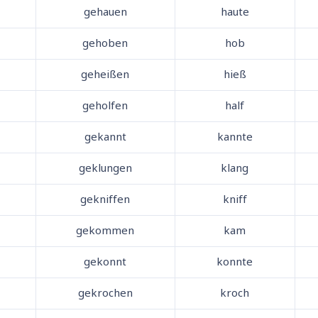
gehauen
haute
gehoben
hob
geheißen
hieß
geholfen
half
gekannt
kannte
geklungen
klang
gekniffen
kniff
gekommen
kam
gekonnt
konnte
gekrochen
kroch