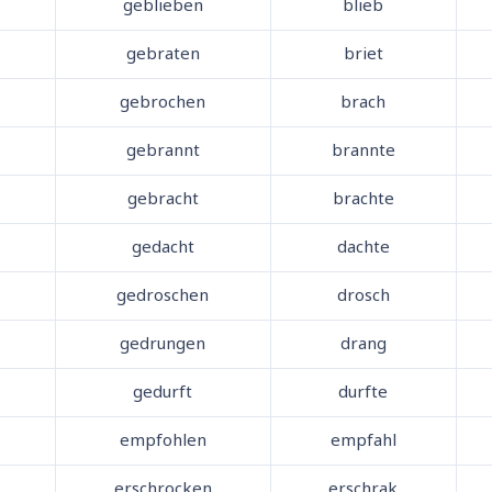
geblieben
blieb
gebraten
briet
gebrochen
brach
gebrannt
brannte
gebracht
brachte
gedacht
dachte
gedroschen
drosch
gedrungen
drang
gedurft
durfte
empfohlen
empfahl
erschrocken
erschrak