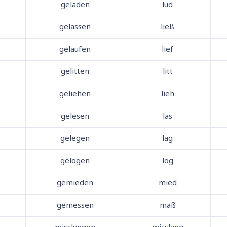
geladen
lud
gelassen
ließ
gelaufen
lief
gelitten
litt
geliehen
lieh
gelesen
las
gelegen
lag
gelogen
log
gemieden
mied
gemessen
maß