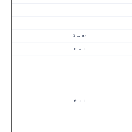
ä → ie
e → i
e → i