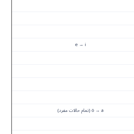
e → i
ö → a (تمام حالات مفرد)