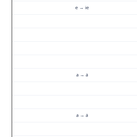
e → ie
a → ä
a → ä