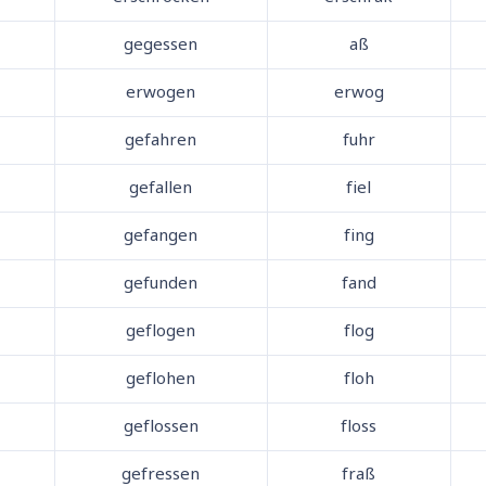
gegessen
aß
erwogen
erwog
gefahren
fuhr
gefallen
fiel
gefangen
fing
gefunden
fand
geflogen
flog
geflohen
floh
geflossen
floss
gefressen
fraß