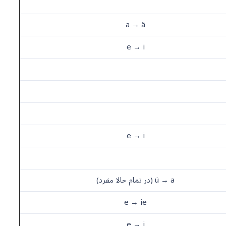
a → ä
e → i
e → i
ü → a (در تمام حالا مفرد)
e → ie
e → i