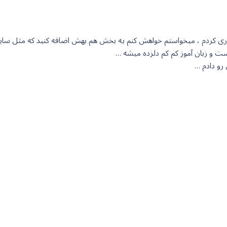
خریداری کردم ، میخواستم خواهش کنم یه بخش هم بهش اضافه کنید که مث
ست و زبان آموز کم کم دلزده میشه …
 رو دادم …