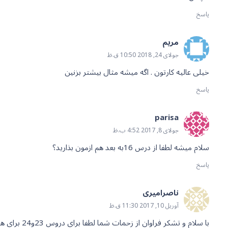
پاسخ
مریم
جولای 24, 2018 10:50 ق.ظ
خیلی عالیه کارتون . اگه میشه مثال بیشتر بزنین
پاسخ
parisa
جولای 8, 2017 4:52 ب.ظ
سلام میشه لطفا از درس 16به بعد هم ازمون بذارید؟
پاسخ
ناصرامیری
آوریل 10, 2017 11:30 ق.ظ
با سلام و تشکر فراوان از زحمات شما لطفا برای دروس 23و24 برای هر کلمه یک مثال بزنید ممنونم