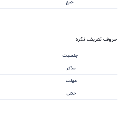
جمع
حروف تعریف نکره
جنسیت
مذکر
مونث
خنثی