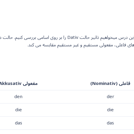
در درس قبلی با حالت مفعولی مستقیم یا Akkusativ آشنا شدید. در این درس
های فاعلی، مفعولی مستقیم و غیر مستقیم مقایسه می کند.
فاعلی (Nominativ)
مفعولی Akkusativ
den
der
die
die
das
das