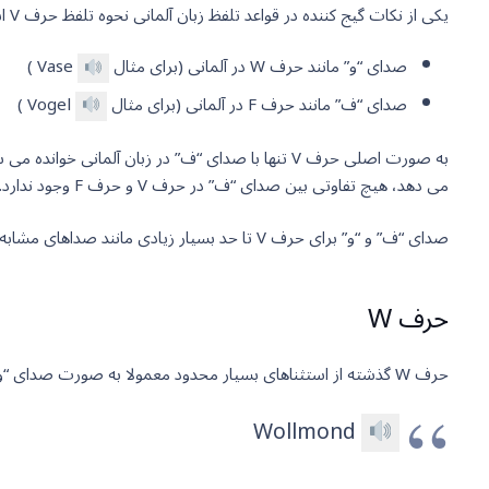
یکی از نکات گیج کننده در قواعد تلفظ زبان آلمانی نحوه تلفظ حرف V است. این حرف در زبان آلمانی میتواند دو صدای کاملا متفاوت داشته باشد.
صدای “و” مانند حرف W در آلمانی (برای مثال
Vase )
صدای “ف” مانند حرف F در آلمانی (برای مثال
Vogel )
می دهد، هیچ تفاوتی بین صدای “ف” در حرف V و حرف F وجود ندارد. به همین صورت تفاوتی بین صدای “و” در دو حرف V و W نیز وجود ندارد.
صدای “ف” و “و” برای حرف V تا حد بسیار زیادی مانند صداهای مشابه در فارسی تلفظ می شوند پس مشکلی در تلفظ آنها نخواهید داشت.
حرف W
حرف W گذشته از استثناهای بسیار محدود معمولا به صورت صدای “و” تلفظ می شود. به مثال های زیر توجه کنید:
Wollmond