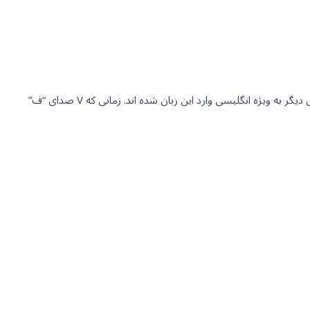
به صورت اصلی حرف V تنها با صدای “ف” در زبان آلمانی خوانده می شود و بیشتر کلماتی که در آنها V صدای “و” دارد کلماتی هستند که از زبان های دیگر به ویژه انگلیسی وارد این زبان شده اند. زمانی که V صدای “ف”