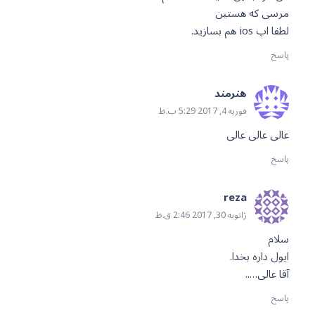
مرسی که هستین
لطفا اپ ios هم بسازید.
پاسخ
هنرمند
فوریه 4, 2017 5:29 ب.ظ
عالی عالی عالی
پاسخ
reza
ژانویه 30, 2017 2:46 ق.ظ
سلام
ایول داره بخدا.
آقا عالی…..
پاسخ