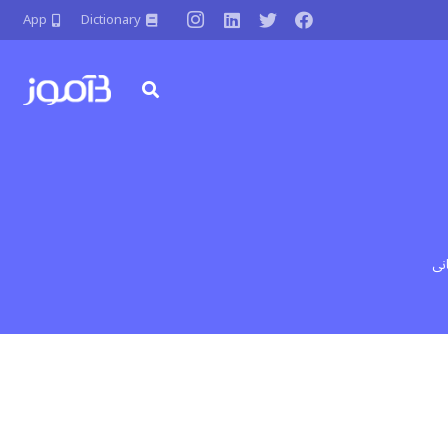
App
Dictionary
نی