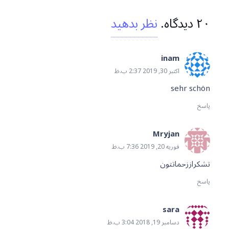
۲۰
دیدگاه
.
نظر بدهید
inam
اکتبر 30, 2019 2:37 ب.ظ
sehr schön
پاسخ
Mryjan
فوریه 20, 2019 7:36 ب.ظ
تشکراززحماتتون
پاسخ
sara
دسامبر 19, 2018 3:04 ب.ظ