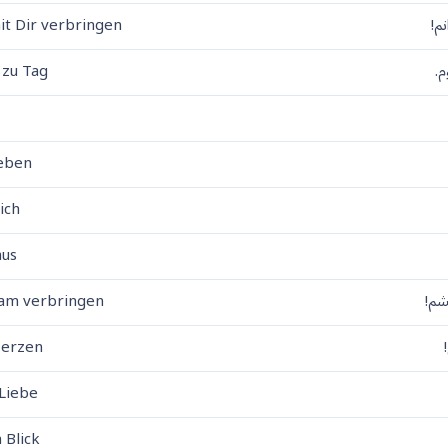
م!
t Dir verbringen
.
 zu Tag
r
leben
lich
aus
شم!
nsam verbringen
 Herzen
 Liebe
n Blick