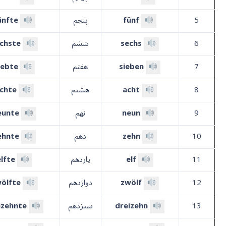
5
fünf
پنجم
ünfte
6
sechs
ششم
chste
7
sieben
هفتم
iebte
8
acht
هشتم
chte
9
neun
نهم
eunte
10
zehn
دهم
ehnte
11
elf
یازدهم
elfte
12
zwölf
دوازدهم
ölfte
13
dreizehn
سیزدهم
izehnte