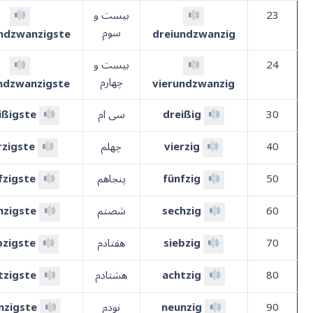
23
بیست و
سوم
ndzwanzigste
dreiundzwanzig
24
بیست و
چهارم
ndzwanzigste
vierundzwanzig
30
dreißig
سی ام
ißigste
40
vierzig
چهلم
rzigste
50
fünfzig
پنجاهم
fzigste
60
sechzig
شصتم
hzigste
70
siebzig
هفتادم
bzigste
80
achtzig
هشتادم
tzigste
90
neunzig
نودم
nzigste