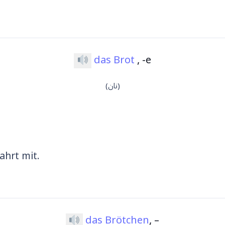
das Brot
, -e
(نان)
ahrt mit.
das Brötchen
, –