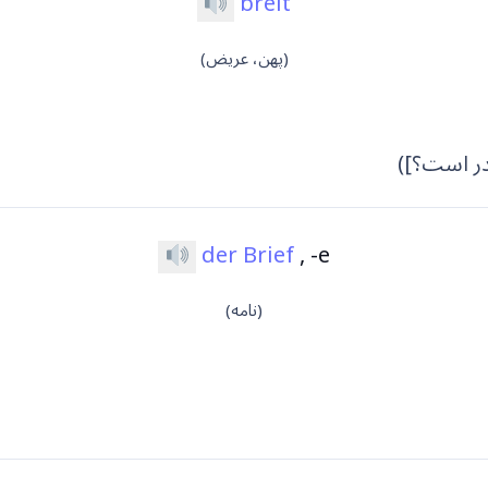
breit
(پهن، عریض)
ر است؟])
der Brief
, -e
(نامه)