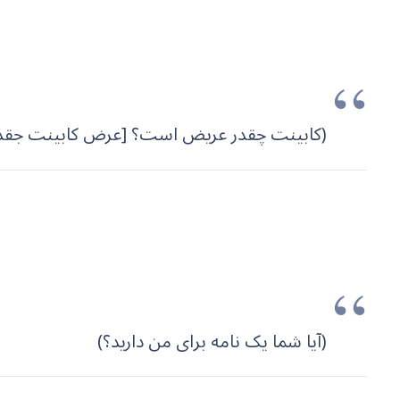
(کابینت چقدر عریض است؟ [عرض کابینت جقد
(آیا شما یک نامه برای من دارید؟)