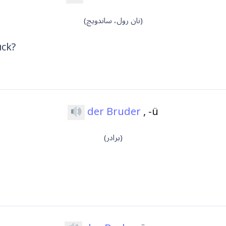
(نان رول، ساندویچ)
ück?
der Bruder
, -ü
(برادر)