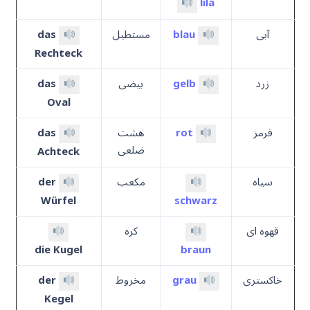
lila
آبی
blau
مستطیل
das
Rechteck
زرد
gelb
بیضی
das
Oval
قرمز
rot
هشت
das
ضلعی
Achteck
سیاه
مکعب
der
Würfel
schwarz
قهوه ای
کره
die Kugel
braun
خاکستری
grau
مخروط
der
Kegel