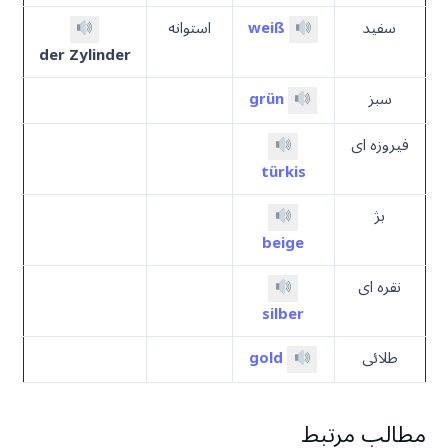
سفید
weiß
استوانه
der Zylinder
سبز
grün
فیروزه ای
türkis
بژ
beige
نقره ای
silber
طلائی
gold
مطالب مرتبط