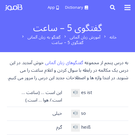
App
Dictionary
گفتگوی 5 – ساعت
خانه
آموزش زبان آلمانی
گفتگو به زبان آلمانی
chevron_right
chevron_right
chevron_right
گفتگوی 5 – ساعت
به درس پنجم از مجموعه
گفتگوهای زبان آلمانی
خوش آمدید. در این
درس یک مکالمه در رابطه با سوال کردن و اعلام ساعت را می
شنوید. در ابتدا واژه ها و اصطلاحات جدید این درس را مرور می کنیم.
es ist
این است … (ساعت …
است./ هوا … است.)
so
خیلی
heiß
گرم