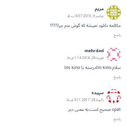
مریم
نوامبر 9, 2018 8:57 ب.ظ
مکالمه دانلود نمیشه که گوش بدم چرا؟؟؟؟
پاسخ
mehrdad
فوریه 28, 2018 1:14 ق.ظ
سلام.Im kinoدرسته یا Ins kino
پاسخ
سپیده
ژانویه 28, 2017 3:11 ق.ظ
spät صحیح است.به معنی دیر
پاسخ