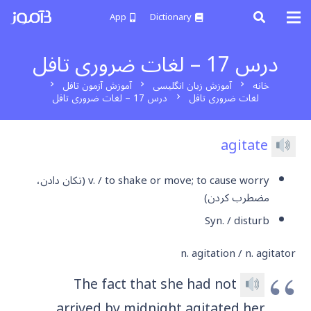
App
Dictionary
درس 17 – لغات ضروری تافل
خانه
آموزش زبان انگلیسی
آموزش آزمون تافل
chevron_right
chevron_right
chevron_right
لغات ضروری تافل
درس 17 – لغات ضروری تافل
chevron_right
agitate
v. / to shake or move; to cause worry (تکان دادن،
مضطرب کردن)
Syn. / disturb
n. agitation / n. agitator
The fact that she had not
arrived by midnight agitated her