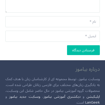
فرستادن دیدگاه
درباره بیاموز
وبسایت بیاموز، توسط مجموعه ای از کارشناسان زبان با هدف کمک
به یادگیری زبان‌های مختلف برای فارسی زبانان طراحی شده است.
محصولات گروه آموزشی بیاموز در حال حاضر شامل این وبسایت،
اپلیکیشن
و
دیکشنری آموزشی بیاموز
،
وبسایت جدید بیاموز
و
LanGeek
است.