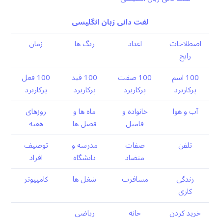
لغت دانی زبان انگلیسی
اصطلاحات
اعداد
رنگ ها
زمان
رایج
100 اسم
100 صفت
100 قید
100 فعل
پرکاربرد
پرکاربرد
پرکاربرد
پرکاربرد
آب و هوا
خانواده و
ماه ها و
روزهای
فامیل
فصل ها
هفته
تلفن
صفات
مدرسه و
توصیف
متضاد
دانشگاه
افراد
زندگی
مسافرت
شغل ها
کامپیوتر
کاری
خرید کردن
خانه
ریاضی