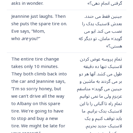
گرفتی انجام دهی؟»
asks in wonder.
جینین فقط می خندد.
Jeannine just laughs. Then
بعدش لاستیک یدک را
she puts the spare tire on.
نصب می کند. ایو می
Eve says, “Mom,
گوید:« مامان، تو دیگر که
you?”
are
who
هستی؟»
تمام پروسه عوض کردن
The entire tire change
لاستیک تنها ده دقیقه
takes only 10 minutes.
طول می کشد. آنها هر دو
They both climb back into
بر می گردند به ماشین و
the car and Jeannine says,
جینین می گوید:« متاسفم
“I’m so sorry honey, but
عزیزم ولی ما نمی توانیم
we can’t drive all the way
تمام راه تا آلبانی را با این
to Albany on this spare
لاستیک یدک برانیم. ما
tire. We’re going to have
باید توقف کنیم و یک
to stop and buy a new
لاستیک جدید بخریم.
tire. We might be late for