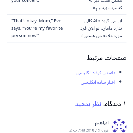
ممکن است دیر به
your concert.”
کنسرت برسیم.»
ایو می گوید:« اشکالی
“That’s okay, Mom,” Eve
ندارد مامان، تو الان فرد
says, “You’re my favorite
مورد علاقه من هستی!»
person now!”
صفحات مرتبط
داستان کوتاه انگلیسی
اخبار ساده انگلیسی
۱
دیدگاه
.
نظر بدهید
ابراهیم
فوریه 19, 2018 7:48 ب.ظ