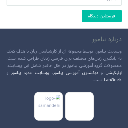
فرستادن دیدگاه
درباره بیاموز
وبسایت بیاموز، توسط مجموعه ای از کارشناسان زبان با هدف کمک
به یادگیری زبان‌های مختلف برای فارسی زبانان طراحی شده است.
محصولات گروه آموزشی بیاموز در حال حاضر شامل این وبسایت،
اپلیکیشن
و
دیکشنری آموزشی بیاموز
،
وبسایت جدید بیاموز
و
LanGeek
است.