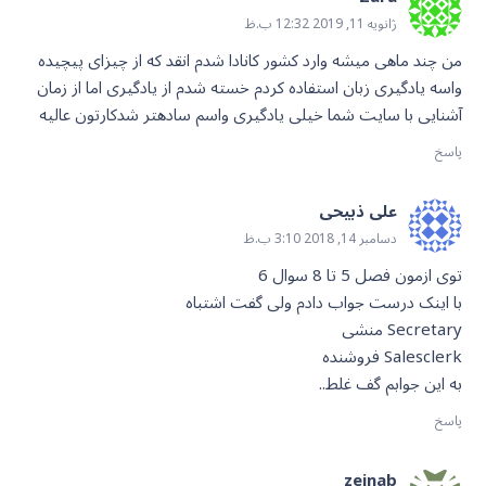
ژانویه 11, 2019 12:32 ب.ظ
من چند ماهی میشه وارد کشور کانادا شدم انقد که از چیزای پیچیده
واسه یادگیری زبان استفاده کردم خسته شدم از یادگیری اما از زمان
آشنایی با سایت شما خیلی یادگیری واسم سادهتر شدکارتون عالیه
پاسخ
علی ذبیحی
دسامبر 14, 2018 3:10 ب.ظ
توی ازمون فصل 5 تا 8 سوال 6
با اینک درست جواب دادم ولی گفت اشتباه
Secretary منشی
Salesclerk فروشنده
به این جوابم گف غلط..
پاسخ
zeinab