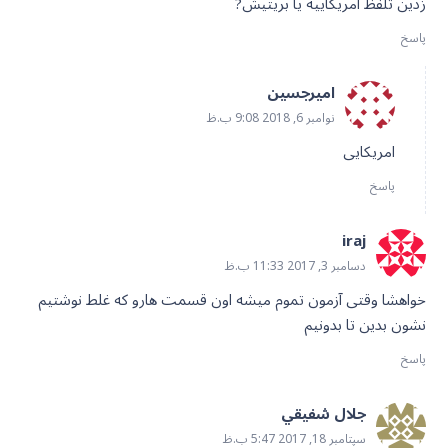
زدین تلفظ امریکاییه یا بریتیش?
پاسخ
امیرجسین
نوامبر 6, 2018 9:08 ب.ظ
امریکایی
پاسخ
iraj
دسامبر 3, 2017 11:33 ب.ظ
خواهشا وقتی آزمون تموم میشه اون قسمت هارو که غلط نوشتیم
نشون بدین تا بدونیم
پاسخ
جلال شفيقي
سپتامبر 18, 2017 5:47 ب.ظ