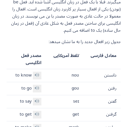
میگیرند. قبلا با یک فعل در زبان انگلیسی آشنا شده اید. فعل be
(بودن) یکی از افعال بسیار پر کاربرد زبان انگلیسی است. افعال را
معمولا در حالت عادی به صورت مصدر یا بن می نویسند. در زبان
انگلیسی برای ساختن مصدر فعل به شکل عادی آن (فعل در زمان
حال ساده) یک to اضافه می کنیم.
جدول زیر افعال جدید را به ما نشان میدهد:
معادل فارسی
تلفظ آمریکایی
مصدر فعل
انگلیسی
دانستن
noʊ
to know
رفتن
ɡoʊ
to go
گفتن
seɪ
to say
گرفتن
ɡet
to get