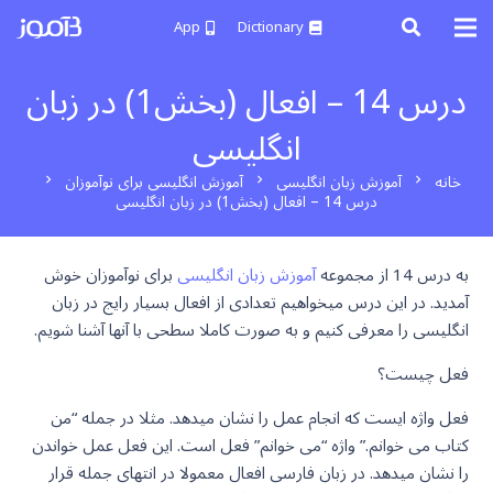
App
Dictionary
درس 14 – افعال (بخش1) در زبان
انگلیسی
خانه
آموزش زبان انگلیسی
آموزش انگلیسی برای نوآموزان
chevron_right
chevron_right
chevron_right
درس 14 – افعال (بخش1) در زبان انگلیسی
به درس 14 از مجموعه
آموزش زبان انگلیسی
برای نوآموزان خوش
آمدید. در این درس میخواهیم تعدادی از افعال بسیار رایج در زبان
انگلیسی را معرفی کنیم و به صورت کاملا سطحی با آنها آشنا شویم.
فعل چیست؟
فعل واژه ایست که انجام عمل را نشان میدهد. مثلا در جمله “من
کتاب می خوانم.” واژه “می خوانم” فعل است. این فعل عمل خواندن
را نشان میدهد. در زبان فارسی افعال معمولا در انتهای جمله قرار