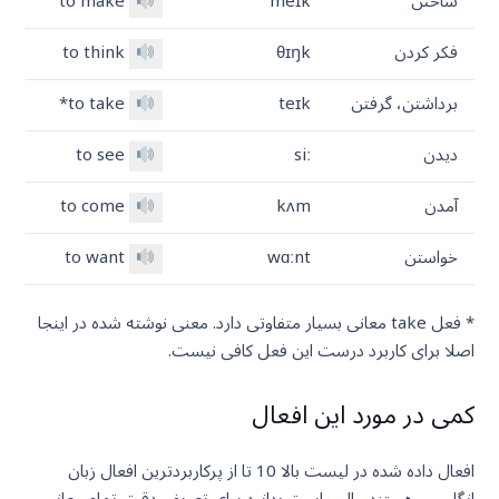
ساختن
meɪk
to make
فکر کردن
θɪŋk
to think
برداشتن، گرفتن
teɪk
to take*
دیدن
siː
to see
آمدن
kʌm
to come
خواستن
wɑːnt
to want
* فعل take معانی بسیار متفاوتی دارد. معنی نوشته شده در اینجا
اصلا برای کاربرد درست این فعل کافی نیست.
کمی در مورد این افعال
افعال داده شده در لیست بالا 10 تا از پرکاربردترین افعال زبان
انگلیسی هستند.جالب است بدانید برای تعریف دقیق تمام معانی