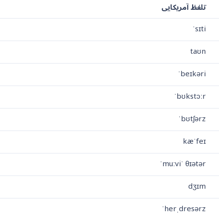
تلفظ آمریکایی
ˈsɪti
taʊn
ˈbeɪkəri
ˈbʊkstɔːr
ˈbʊtʃərz
kæˈfeɪ
ˈmuːviˈ θɪətər
dʒɪm
ˈherˌdresərz