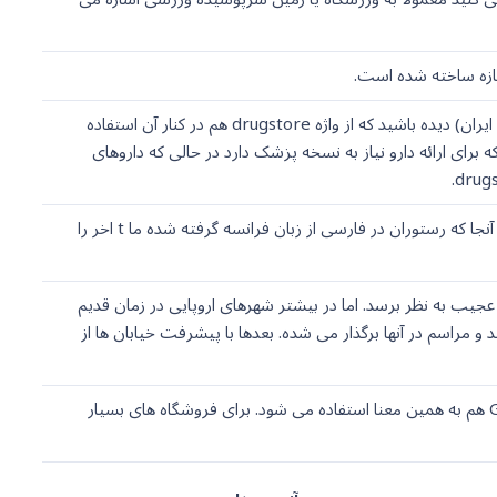
pharmacy در انگلیسی معادل داروخانه در فارسی است. شاید سردر برخی داروخانه ها (حتی در ایران) دیده باشید که از واژه drugstore هم در کنار آن استفاده
ی نزدیک هستند اما معانی متفاوتی دارند. pharmacy مغازه است که برای ارائه دارو نیاز به نسخه پزشک دارد در حالی که داروهای
در فارسی و انگلیسی restaurant دقیقا معنای مشابهی دارد. تنها تفاوت در نحوه تلفظ است. از آنجا که رستوران در فارسی از زبان فرانسه گرفته شده ما t اخر را
ا برای شما عجیب به نظر برسد. اما در بیشتر شهرهای اروپایی در زمان قدیم
مراسم در آنها برگذار می شده. بعدها با پیشرفت خیابان ها از
supermarket خیلی به معادل فارسی سوپر مارکت نزدیک است. گاهی از واژه Grocery store هم به همین معنا استفاده می شود. برای فروشگاه های بسیار