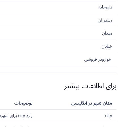
داروخانه
رستوران
میدان
خیابان
خواروبار فروشی
برای اطلاعات بیشتر
مکان شهر در انگلیسی
توضیحات
city
واژه city برای شهرهای نسبتا بزرگ استفاده می شود. در تعریف شهرشناسی city برای شهرهایی استفاده می شود که بیش از 100هزار نفر جمعیت دارند.