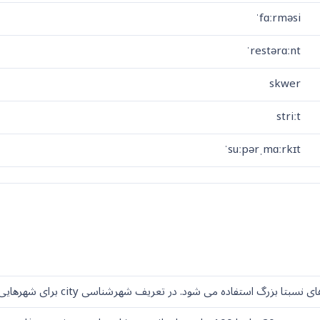
ˈfɑːrməsi
ˈrestərɑːnt
skwer
striːt
ˈsuːpərˌmɑːrkɪt