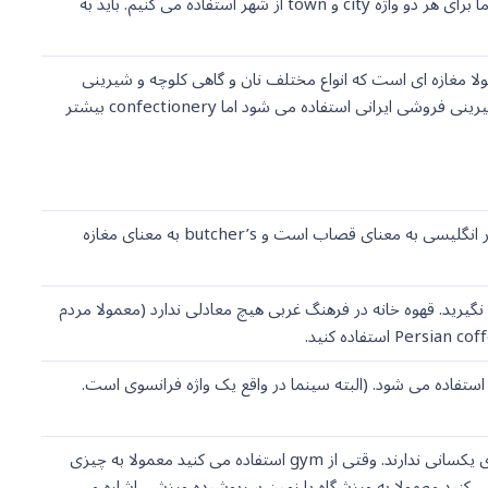
برای شهرهایی با جمعیت بین 20هزار تا 100هزار نفر از واژه town استفاده می شود. در فارسی ما برای هر دو واژه city و town از شهر استفاده می کنیم. باید به
زیادی از اروپا و آمریکا نانوایی به شکلی که در ایران داریم وجود ندارد. bakery معمولا مغازه ای است که انواع مختلف نان و گاهی کلوچه و شیرینی
می فروشد. معمولا در فارسی به اشتباه از confectionery (شرینی فروشی) به عنوان معادل شیرینی فروشی ایرانی استفاده می شود اما confectionery بیشتر
نام برخی از مغازه ها در انگلیسی از ترکیب اسم شغل فرد و حرف s ساخته می شود. butcher در انگلیسی به معنای قصاب است و butcher’s به معنای مغازه
ن اشتباه نگیرید. قهوه خانه در فرهنگ غربی هیچ معادلی ندارد (معمولا مردم
movie theate یا به طور کوتاه تر movies یک واژه آمریکایی است. در بریتانیا از واژه cinema استفاده می شود. (البته سینما در واقع یک واژه فرانسوی است.
gym کوتاه شده واژه gymnasium به معنای ورزشگاه است. البته دو شکل این واژه امروزه معنای یکسانی ندارند. وقتی از gym استفاده می کنید معمولا به چیزی
ام در فارسی اشاره می کنید. در حالی که وقتی از gymnasium استفاده می کنید معمولا به ورزشگاه یا زمین سرپوشیده ورزشی اشاره می