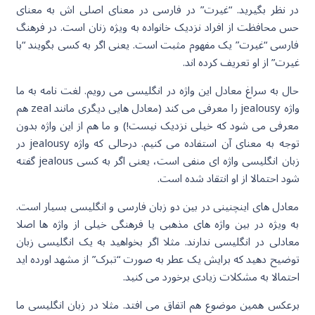
در نظر بگیرید. “غیرت” در فارسی در معنای اصلی اش به معنای
حس محافظت از افراد نزدیک خانواده به ویژه زنان است. در فرهنگ
فارسی “غیرت” یک مفهوم مثبت است. یعنی اگر به کسی بگویند “با
غیرت” از او تعریف کرده اند.
حال به سراغ معادل این واژه در انگلیسی می رویم. لغت نامه به ما
واژه jealousy را معرفی می کند (معادل هایی دیگری مانند zeal هم
معرفی می شود که خیلی نزدیک نیست!) و ما هم از این واژه بدون
توجه به معنای آن استفاده می کنیم. درحالی که واژه jealousy در
زبان انگلیسی واژه ای منفی است، یعنی اگر به کسی jealous گفته
شود احتمالا از او انتقاد شده است.
معادل های اینچنینی در بین دو زبان فارسی و انگلیسی بسیار است.
به ویژه در بین واژه های مذهبی یا فرهنگی خیلی از واژه ها اصلا
معادلی در انگلیسی ندارند. مثلا اگر بخواهید به یک انگلیسی زبان
توضیح دهید که برایش یک عطر به صورت “تبرک” از مشهد اورده اید
احتمالا به مشکلات زیادی برخورد می کنید.
برعکس همین موضوع هم اتفاق می افتد. مثلا در زبان انگلیسی ما