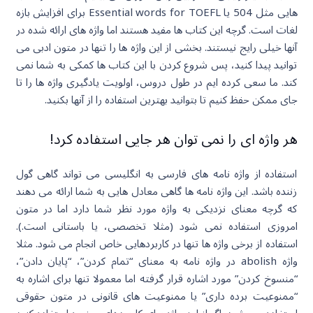
هایی مثل 504 یا Essential words for TOEFL برای افزایش بازه
لغات است. گرچه این کتاب ها مفید هستند اما واژه های ارائه شده در
آنها خیلی رایج نیستند. بخشی از این واژه ها را تنها در متون ادبی می
توانید پیدا کنید، پس شروع کردن با این کتاب ها کمکی به شما نمی
کند. ما سعی کرده ایم در طول دروس، اولویت یادگیری واژه ها را تا
جای ممکن حفظ کنیم تا بتوانید بهترین استفاده را از آنها بکنید.
هر واژه ای را نمی توان هر جایی استفاده کرد!
استفاده از واژه نامه های فارسی به انگلیسی می تواند گاهی گول
زننده باشد. این واژه نامه ها گاهی معادل هایی به شما ارائه می دهند
که گرچه معنای نزدیکی به واژه مورد نظر شما دارد اما در متون
امروزی استفاده نمی شود (مثلا تخصصی، یا باستانی است.).
استفاده از برخی واژه ها تنها در کاربردهایی خاص انجام می شود. مثلا
واژه abolish در واژه نامه به معنای “تمام کردن”، “پایان دادن”،
“منسوخ کردن” مورد اشاره قرار گرفته اما معمولا تنها برای اشاره به
“ممنوعیت برده داری” یا ممنوعیت های قانونی در متون حقوقی