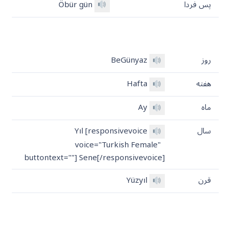
پس فردا
Öbür gün
روز
BeGünyaz
هفته
Hafta
ماه
Ay
سال
Yıl [responsivevoice
voice="Turkish Female"
buttontext=""] Sene[/responsivevoice]
قرن
Yüzyıl