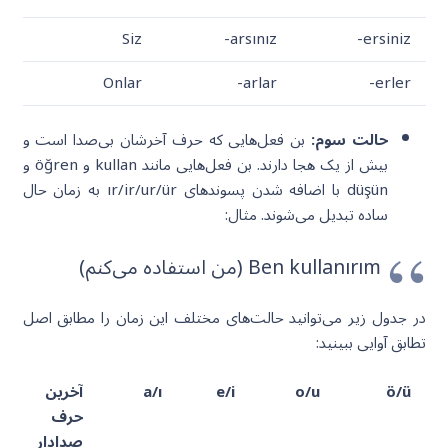
Siz
-arsınız
-ersiniz
Onlar
-arlar
-erler
حالت سوم:
بن فعل‌هایی که حرف آخرشان بی‌صدا است و
بیش از یک هجا دارند. بن فعل‌هایی مانند kullan و öğren و
düşün با اضافه شدن پسوندهای ır/ir/ur/ür به زمان حال
ساده تبدیل می‌شوند. مثال:
Ben kullanırım (من استفاده می‌کنم)
در جدول زیر می‌توانید حالت‌های مختلف این زمان را مطابق اصل
تطابق آوایی ببینید:
ö/ü
o/u
e/i
a/ı
آخرین
حرف
صدادار