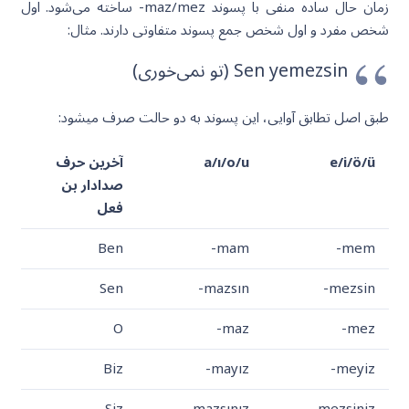
زمان حال ساده منفی با پسوند maz/mez- ساخته می‌شود. اول
شخص مفرد و اول شخص جمع پسوند متفاوتی دارند. مثال:
Sen yemezsin (تو نمی‌خوری)
طبق اصل تطابق آوایی، این پسوند به دو حالت صرف می‎شود:
e/i/ö/ü
a/ı/o/u
آخرین حرف
صدادار بن
فعل
Ben
-mam
-mem
Sen
-mazsın
-mezsin
O
-maz
-mez
Biz
-mayız
-meyiz
Siz
-mazsınız
-mezsiniz