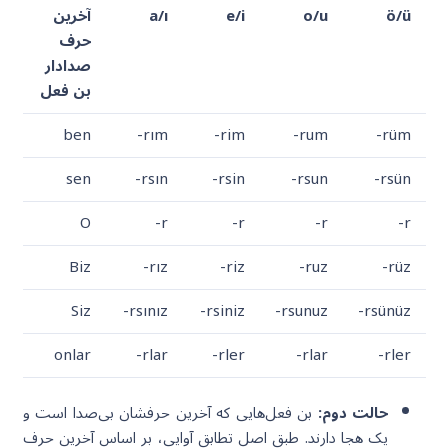
ö/ü
o/u
e/i
a/ı
آخرین
حرف
صدادار
بن فعل
ben
-rım
-rim
-rum
-rüm
sen
-rsın
-rsin
-rsun
-rsün
O
-r
-r
-r
-r
Biz
-rız
-riz
-ruz
-rüz
Siz
-rsınız
-rsiniz
-rsunuz
-rsünüz
onlar
-rlar
-rler
-rlar
-rler
حالت دوم:
بن فعل‌هایی که آخرین حرفشان بی‌صدا است و
یک هجا دارند. طبق اصل تطابق آوایی، بر اساس آخرین حرف