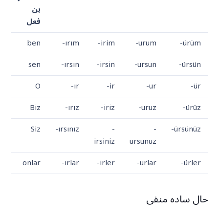
بن
فعل
ben
-ırım
-irim
-urum
-ürüm
sen
-ırsın
-irsin
-ursun
-ürsün
O
-ır
-ir
-ur
-ür
Biz
-ırız
-iriz
-uruz
-ürüz
Siz
-ırsınız
-
-
-ürsünüz
irsiniz
ursunuz
onlar
-ırlar
-irler
-urlar
-ürler
حال ساده منفی