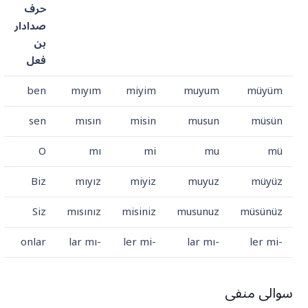
حرف
صدادار
بن
فعل
ben
mıyım
miyim
muyum
müyüm
sen
mısın
misin
musun
müsün
O
mı
mi
mu
mü
Biz
mıyız
miyiz
muyuz
müyüz
Siz
mısınız
misiniz
musunuz
müsünüz
onlar
-lar mı
-ler mi
-lar mı
-ler mi
سوالی منفی