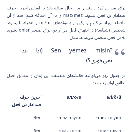
برای سوالی کردن منفی زمان حال ساده باید بر اساس آخرین حرف
صدادار بن فعل پسوند maz/mez را به آن اضافه کنیم. بعد از آن
فاصله ایجاد می‎کنیم و یکی از پسوندهای mı/mi را همراه با پسوند
شخصی (شناسه) در انتهای فعل می‌آوریم. برای ضمیر onlar پسوند
به بن فعل متصل می‌ماند. مثال:
?Sen yemez misin (آیا غذا
نمی‌خوری؟)
در جدول زیر می‌توانید حالت‌های مختلف این زمان را مطابق اصل
تطابق آوایی ببینید:
e/i/ö/ü
a/ı/o/u
آخرین حرف
صدادار بن فعل
Ben
-maz mıyım
-mez miyim
Sen
-maz mısın
-mez misin