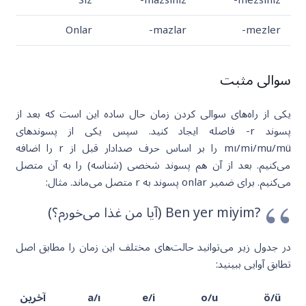
Onlar
-mazlar
-mezler
سوالی مثبت
یکی از راه‌های سوالی کردن زمان حال ساده این است که بعد از
پسوند r- فاصله ایجاد کنید. سپس یکی از پسوندهای
mı/mi/mu/mü را بر اساس حرف صدادار قبل از r را اضافه
می‌کنیم. بعد از آن هم پسوند شخصی (شناسه) را به آن متصل
می‌کنیم. برای ضمیر onlar پسوند به r متصل می‌ماند. مثال:
?Ben yer miyim (آیا من غذا می‌خورم؟)
در جدول زیر می‌توانید حالت‌های مختلف این زمان را مطابق اصل
تطابق آوایی ببینید:
ö/ü
o/u
e/i
a/ı
آخرین