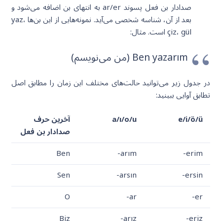
صدادار بن فعل پسوند ar/er به انتهای بن اضافه می‌شود و
بعد از آن، شناسه شخصی می‌آید. نمونه‌هایی از این بن‌ها yaz،
çiz، gül است. مثال:
Ben yazarım (من می‌نویسم)
در جدول زیر می‌توانید حالت‌های مختلف این زمان را مطابق اصل
تطابق آوایی ببینید:
e/i/ö/ü
a/ı/o/u
آخرین حرف
صدادار بن فعل
Ben
-arım
-erim
Sen
-arsın
-ersin
O
-ar
-er
Biz
-arız
-eriz