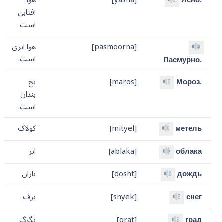
افتابی
است.
[pasmoorna]
هوا ابری
است.
Пасмурно.
Мороз.
[maros]
یخ
بندان
است.
метель
[mityel]
کولاک
облака
[ablaka]
ابر
дождь
[dosht]
باران
снег
[snyek]
برف
град
[grat]
تگرگ