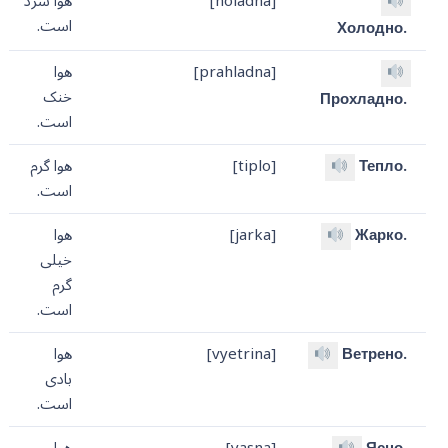
[holadna]
هوا سرد
است.
Холодно.
[prahladna]
هوا
خنک
Прохладно.
است.
Тепло.
[tiplo]
هوا گرم
است.
Жарко.
[jarka]
هوا
خیلی
گرم
است.
Ветрено.
[vyetrina]
هوا
بادی
است.
Ясно.
[yasna]
هوا