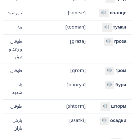
солнце
[sontse]
خورشید
туман
[tooman]
مه
гроза
[graza]
طوفان
و رعد و
برق
гром
[grom]
طوفان
буря
[boorya]
باد
شدید
шторм
[shtorm]
طوفان
осадки
[asatki]
بارش
باران