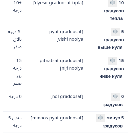
+10
[dyesit gradoosaf tipla]
10
درجه
градусов
тепла
5
[pyat gradoosaf
5 درجه
noolya]
i
sh
i
v
بالای
градусов
صفر
выше нуля
15
[pitnatsat gradoosaf
15
noolya]
i
nij
درجه
градусов
زیر
ниже нуля
صفر
0
[nol gradoosaf]
0 درجه
градусов
минус 5
[minoos pyat gradoosaf]
منفی 5
درجه
градусов