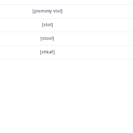
i
y stol]
[pismin
[stol]
[stool]
[shkaf]