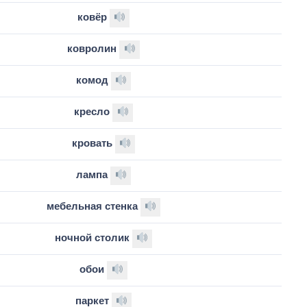
ковёр
ковролин
комод
кресло
кровать
лампа
мебельная стенка
ночной столик
обои
паркет