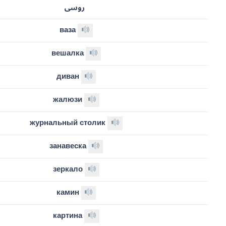
روسی
ваза
вешалка
диван
жалюзи
журнальный столик
занавеска
зеркало
камин
картина