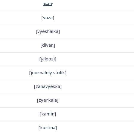
تلفظ
[vaza]
[vyeshalka]
[divan]
[jaloozi]
i
y stolik]
[joornaln
[zanavyeska]
[zyerkala]
[kamin]
[kartina]