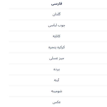
فارسی
گلدان
چوب لباسی
کاناپه
کرکره پنجره
میز عسلی
پرده
آینه
شومینه
عکس