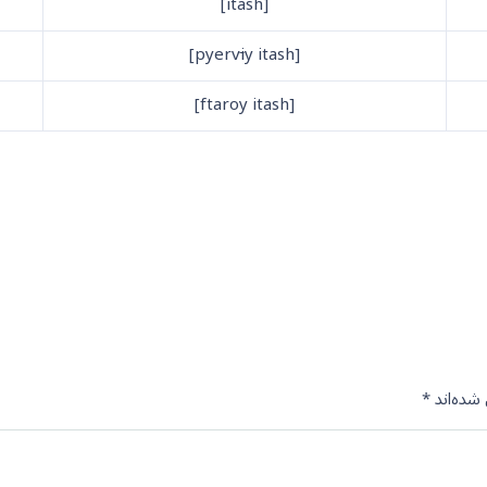
[itash]
i
y itash]
[pyerv
[ftaroy itash]
شده‌اند
*