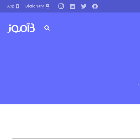
App
Dictionary
ی