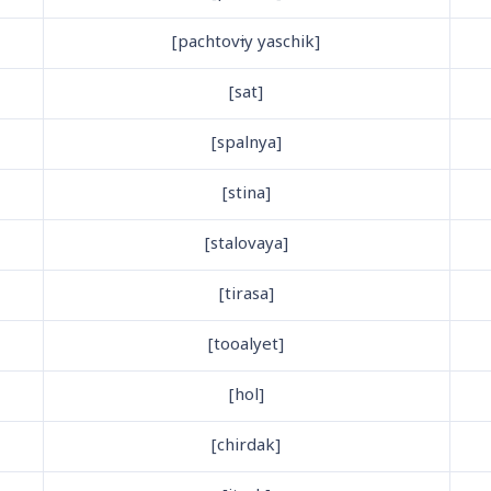
i
y yaschik]
[pachtov
[sat]
[spalnya]
[stina]
[stalovaya]
[tirasa]
[tooalyet]
[hol]
[chirdak]