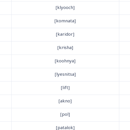
[klyooch]
[komnata]
[karidor]
i
sha]
[kr
[koohnya]
[lyesnitsa]
[lift]
[akno]
[pol]
[patalok]