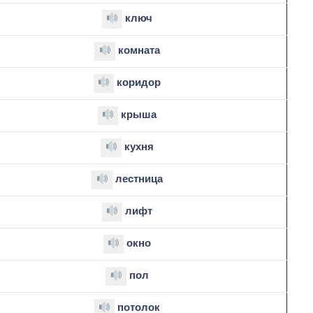
ключ
комната
коридор
крыша
кухня
лестница
лифт
окно
пол
потолок