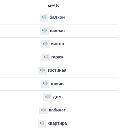
روسی
балкон
ванная
вилла
гараж
гостиная
дверь
дом
кабинет
квартира