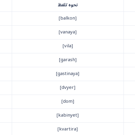
نحوه تلفظ
[balkon]
[vanaya]
[vila]
[garash]
[gastinaya]
[dvyer]
[dom]
[kabinyet]
[kvartira]