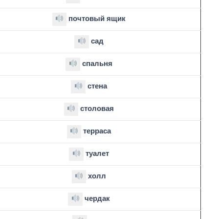
почтовый ящик
сад
спальня
стена
столовая
терраса
туалет
холл
чердак