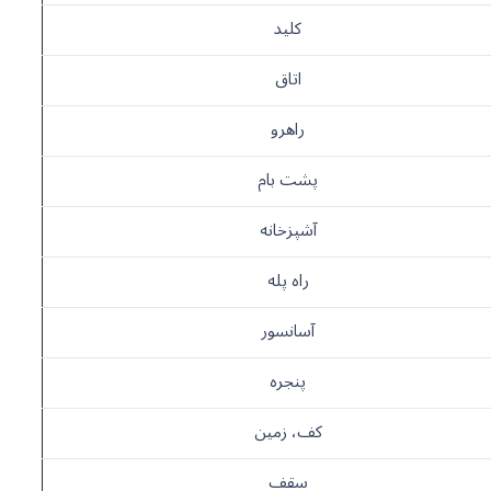
کلید
اتاق
راهرو
پشت بام
آشپزخانه
راه پله
آسانسور
پنجره
کف، زمین
سقف