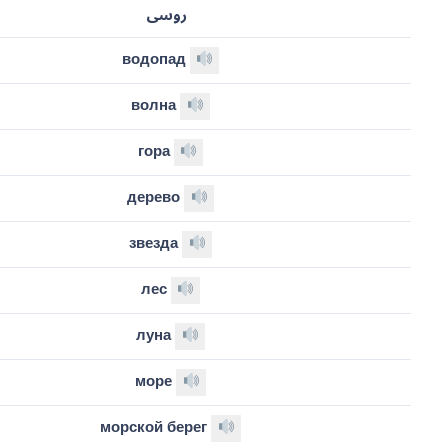
روسی
водопад
волна
гора
дерево
звезда
лес
луна
море
морской берег