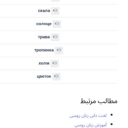
скала
солнце
трава
тропинка
холм
цветок
مطالب مرتبط
لغت دانی زبان روسی
آموزش زبان روسی