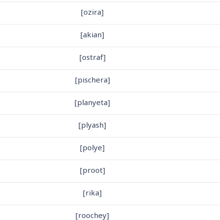
[ozira]
[akian]
[ostraf]
[pischera]
[planyeta]
[plyash]
[polye]
[proot]
[rika]
[roochey]