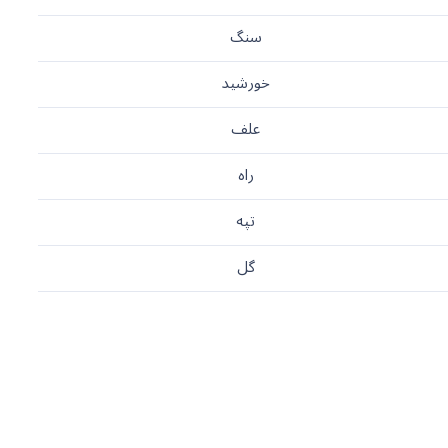
سنگ
خورشید
علف
راه
تپه
گل