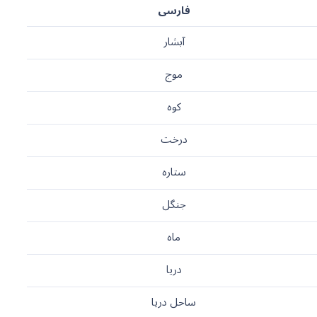
فارسی
آبشار
موج
کوه
درخت
ستاره
جنگل
ماه
دریا
ساحل دریا