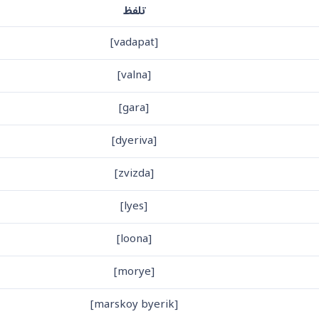
تلفظ
[vadapat]
[valna]
[gara]
[dyeriva]
[zvizda]
[lyes]
[loona]
[morye]
[marskoy byerik]