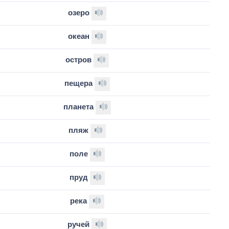
озеро
океан
остров
пещера
планета
пляж
поле
пруд
река
ручей