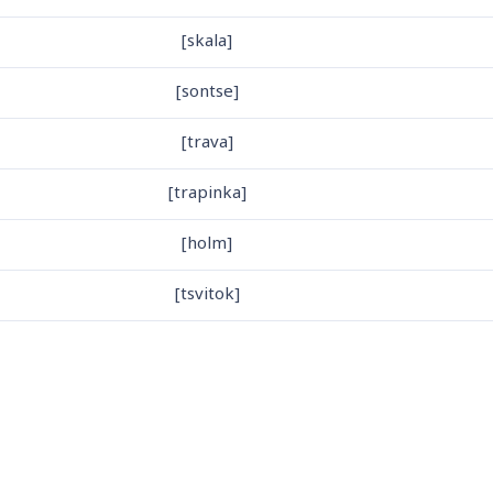
[skala]
[sontse]
[trava]
[trapinka]
[holm]
[tsvitok]