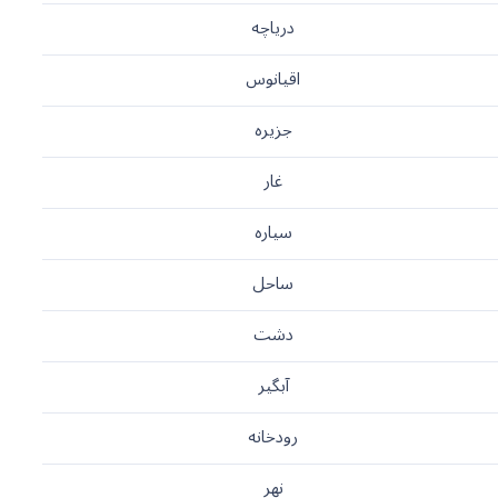
دریاچه
اقیانوس
جزیره
غار
سیاره
ساحل
دشت
آبگیر
رودخانه
نهر