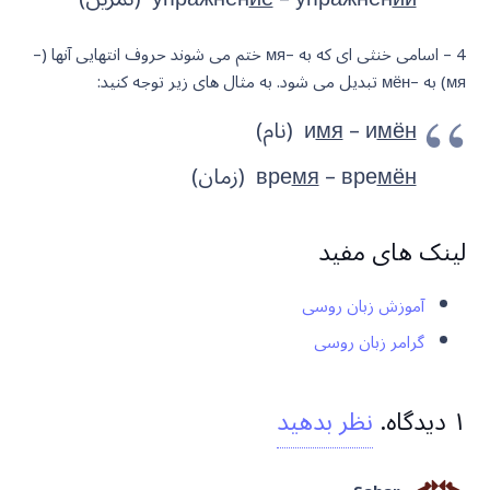
4 – اسامی خنثی ای که به –мя ختم می شوند حروف انتهایی آنها (–
мя) به –мён تبدیل می شود. به مثال های زیر توجه کنید:
мён
– и
мя
и
(نام)
мён
– вре
мя
вре
(زمان)
لینک های مفید
آموزش زبان روسی
گرامر زبان روسی
۱
دیدگاه
.
نظر بدهید