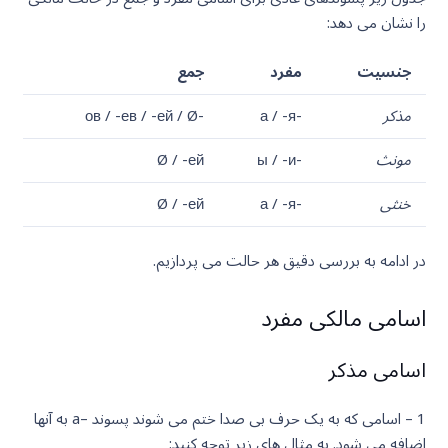
را نشان می دهد:
جنسیت
مفرد
جمع
مذکر
-а / -я
-ов / -ев / -ей / Ø
مونث
-ы / -и
Ø / -ей
خنثی
-а / -я
Ø / -ей
در ادامه به بررسی دقیق هر حالت می پردازیم.
اسامی مالکی مفرد
اسامی مذکر
1 – اسامی که به یک حرف بی صدا ختم می شوند پسوند –a به آنها
اضافه می شود. به مثال های زیر توجه کنید: