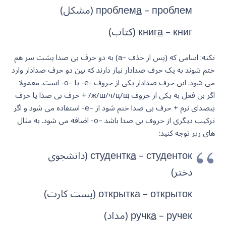
– проблем (مشکل)
а
проблем
– книг (کتاب)
а
книг
نکته: اسامی که (پس از حذف –а) به دو حرف بی صدا پشت سر هم
ختم شوند به یک حرف صدادار نیاز دارند که بین دو حرف صدادار وارد
می شود. این حرف صدادار یکی از حروف -e- یا –o- است. معمولا
اگر بن فعل به یکی از حروف ж/ш/ч/ц/щ/ + حرف بی صدا یا حرف
بیصدای نرم + حرف بی صدا ختم شود از –e- استفاده می شود و اگر
ترکیب دیگری از حروف بی صدا باشد –o- اضافه می شود. به مثال
های زیر توجه کنید:
а
студентк
– студенток (دانشجوی
دختر)
– открыток (پست کارت)
а
открытк
– ручек (مداد)
а
ручк