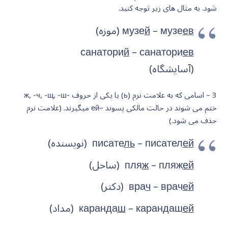
شود. به مثال های زیر توجه کنید.
ев
– музе
й
музе
(موزه)
санатори
й
– санатори
ев
(آسایشگاه)
3 – اسامی که به علامت نرم (ь) یا یکی از حروف -ж, -ч, -щ, -ш
ختم می شوند در حالت مالکی پسوند –ей میگیرند. (علامت نرم
حذف می شود.)
ей
– писател
ль
писате
(نویسنده)
ей
– пляж
ж
пля
(ساحل)
ей
– врач
ч
вра
(دکتر)
ей
– карандаш
ш
каранда
(مداد)