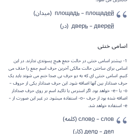
ей
– площад
ь
площад
(میدان)
ей
– двер
ь
двер
(در)
اسامی خنثی
1- بیشتر اسامی خنثی در حالت جمع هیچ پسوندی ندارند. در این
اسامی برای ساختن حالت مالکی آخرین حرف اسم جمع را حذف می
کنیم. اسامی خنثی ای که به دو حرف بی صدا ختم می شوند باید یک
حرف صدادار بین آنها اضافه شود. این حرف صدادار یکی از حروف –
o- یا –e- خواهد بود. اگر استرس یا تاکید اسم بر روی حرف صدادار
اضافه شده بود از حرف –o- استفاده میشود. در غیر این صورت از –
e- استفاده خواهد شد.
– слов (کلمه)
о
слов
– дел (کار)
о
дел