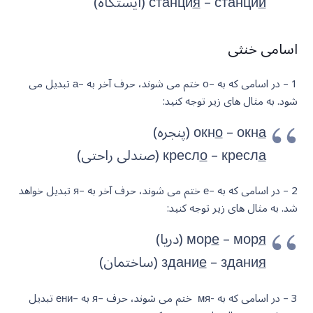
и
– станци
я
станци
(ایستگاه)
اسامی خنثی
1 – در اسامی که به –o ختم می شوند، حرف آخر به –а تبدیل می
شود. به مثال های زیر توجه کنید:
а
– окн
о
окн
(پنجره)
а
– кресл
о
кресл
(صندلی راحتی)
2 – در اسامی که به –е ختم می شوند، حرف آخر به –я تبدیل خواهد
شد. به مثال های زیر توجه کنید:
я
– мор
е
мор
(دریا)
я
– здани
е
здани
(ساختمان)
3 – در اسامی که به -мя ختم می شوند، حرف –я به –ени تبدیل