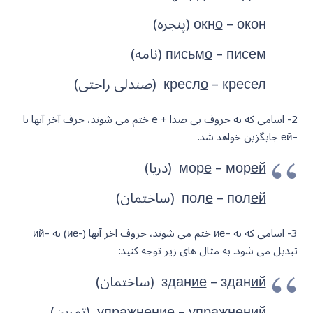
– окон (پنجره)
о
окн
– писем (نامه)
о
письм
– кресел (صندلی راحتی)
о
кресл
2- اسامی که به حروف بی صدا + e ختم می شوند، حرف آخر آنها با
–ей جایگزین خواهد شد.
ей
– мор
е
мор
(دریا)
ей
– пол
е
пол
(ساختمان)
3- اسامی که به –ие ختم می شوند، حروف اخر آنها (-ие) به –ий
تبدیل می شود. به مثال های زیر توجه کنید:
ий
– здан
ие
здан
(ساختمان)
ий
– упражнен
ие
упражнен
(تمرین)