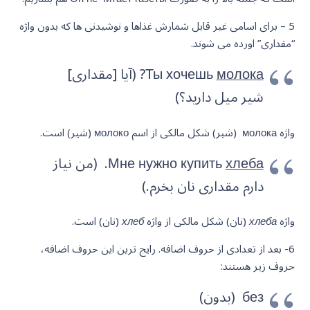
5 – برای اسامی غیر قابل شمارش غذاها و نوشیدنی ها که بدون واژه
“مقداری” اورده می شوند.
молока
Ты хочешь
? (آیا [مقداری]
شیر میل دارید؟)
واژه молока (شیر) شکل مالکی از اسم молоко (شیر) است.
хлеба
Мне нужно купить
. (من نیاز
دارم مقداری نان بخرم.)
واژه
хлеба
(نان) شکل مالکی از واژه
хлеб
(نان) است.
6- بعد از تعدادی از حروف اضافه. رایج ترین این حروف اضافه،
حروف زیر هستند:
без (بدون)