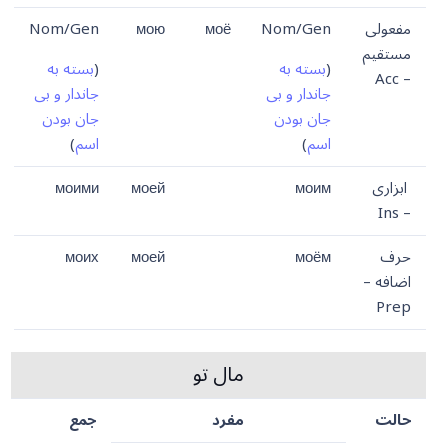
مفعولی
Nom/Gen
моё
мою
Nom/Gen
مستقیم
(
بسته به
(
بسته به
– Acc
جاندار و بی
جاندار و بی
جان بودن
جان بودن
اسم
)
اسم
)
ابزاری
моим
моей
моими
– Ins
حرف
моём
моей
моих
اضافه –
Prep
مال تو
حالت
مفرد
جمع