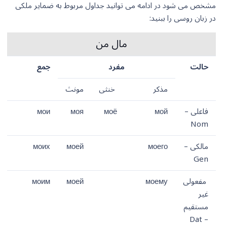
مشخص می شود در ادامه می توانید جداول مربوط به ضمایر ملکی
در زبان روسی را ببنید:
مال من
حالت
مفرد
جمع
مذکر
خنثی
مونث
فاعلی –
мой
моё
моя
мои
Nom
مالکی –
моего
моей
моих
Gen
مفعولی
моему
моей
моим
غیر
مستقیم
– Dat