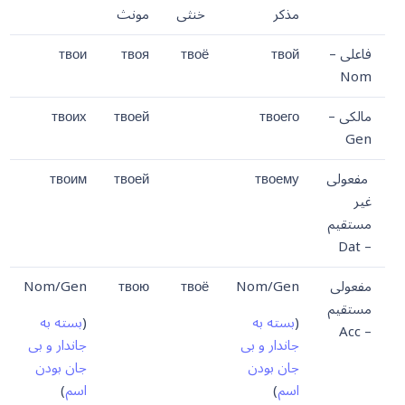
مذکر
خنثی
مونث
فاعلی –
твой
твоё
твоя
твои
Nom
مالکی –
твоего
твоей
твоих
Gen
مفعولی
твоему
твоей
твоим
غیر
مستقیم
– Dat
مفعولی
Nom/Gen
твоё
твою
Nom/Gen
مستقیم
(
بسته به
(
بسته به
– Acc
جاندار و بی
جاندار و بی
جان بودن
جان بودن
اسم
)
اسم
)