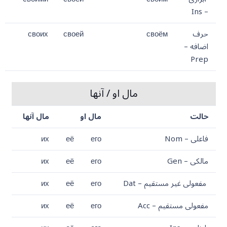
– Ins
حرف
своём
своей
своих
اضافه –
Prep
مال او / آنها
حالت
مال او
مال آنها
فاعلی – Nom
его
её
их
مالکی – Gen
его
её
их
مفعولی غیر مستقیم – Dat
его
её
их
مفعولی مستقیم – Acc
его
её
их