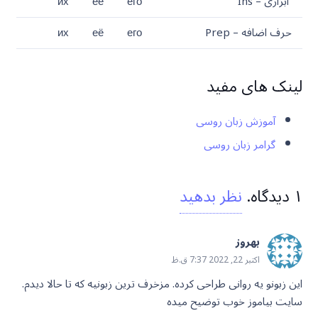
ابزاری – Ins
его
её
их
حرف اضافه – Prep
его
её
их
لینک های مفید
آموزش زبان روسی
گرامر زبان روسی
۱
دیدگاه
.
نظر بدهید
بهروز
اکتبر 22, 2022 7:37 ق.ظ
این زبونو یه روانی طراحی کرده. مزخرف ترین زبونیه که تا حالا دیدم.
سایت بیاموز خوب توضیح میده