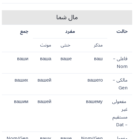
مال شما
حالت
مفرد
جمع
مذکر
خنثی
مونث
فاعلی –
ваш
ваше
ваша
ваши
Nom
مالکی –
вашего
вашей
ваших
Gen
مفعولی
вашему
вашей
вашим
غیر
مستقیم
– Dat
مفعولی
Nom/Gen
ваше
вашу
Nom/Gen