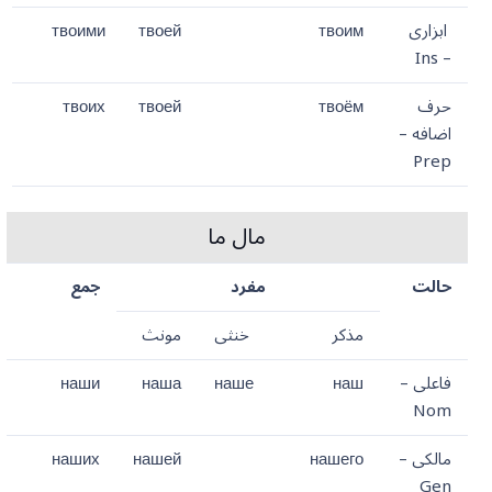
ابزاری
твоим
твоей
твоими
– Ins
حرف
твоём
твоей
твоих
اضافه –
Prep
مال ما
حالت
مفرد
جمع
مذکر
خنثی
مونث
فاعلی –
наш
наше
наша
наши
Nom
مالکی –
нашего
нашей
наших
Gen