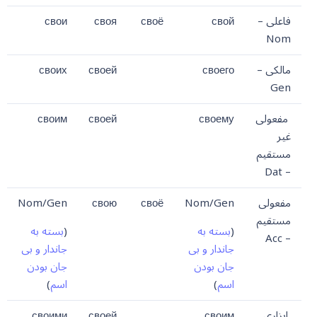
فاعلی –
свой
своё
своя
свои
Nom
مالکی –
своего
своей
своих
Gen
مفعولی
своему
своей
своим
غیر
مستقیم
– Dat
مفعولی
Nom/Gen
своё
свою
Nom/Gen
مستقیم
(
بسته به
(
بسته به
– Acc
جاندار و بی
جاندار و بی
جان بودن
جان بودن
اسم
)
اسم
)
ابزاری
своим
своей
своими