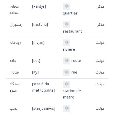
مذکر
[kaʀtje]
محله،
منطقه
quartier
مذکر
[ʀεstɔʀɑ̃]
رستوران
restaurant
مونث
[ʀivjεʀ]
رودخانه
rivière
مونث
route
[ʀut]
جاده
مونث
rue
[ʀy]
خیابان
مونث
[stasjɔ̃ də
ایستگاه
metʀɔpɔlitε̃]
مترو
station de
métro
مونث
[stasjɔ̃sεʀvis]
پمپ