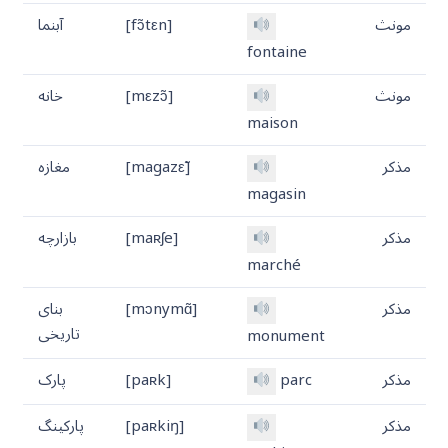
مونث
[fɔ̃tεn]
آبنما
fontaine
مونث
[mεzɔ̃]
خانه
maison
مذکر
[magazε̃]
مغازه
magasin
مذکر
[maʀʃe]
بازارچه
marché
مذکر
[mɔnymɑ̃]
بنای
تاریخی
monument
مذکر
parc
[paʀk]
پارک
مذکر
[paʀkiŋ]
پارکینگ