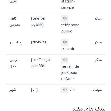
بنزین
station-
service
مذکر
[telefɔn
تلفن
pyblik]
عمومی
téléphone
public
مذکر
[tʀɔtwaʀ]
پیاده رو
trottoir
مذکر
[tεʀε̃ də ʒø
زمین
puʀ ɑ̃fɑ̃]
بازی
terrain de
jeux pour
enfants
مونث
ville
[vil]
شهر
لینک های مفید