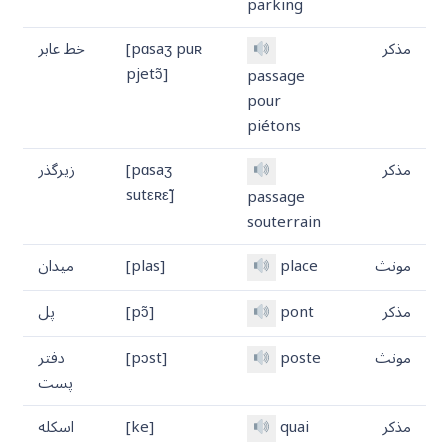
parking
مذکر
[pɑsaʒ puʀ
خط عابر
pjetɔ̃]
passage
pour
piétons
مذکر
[pɑsaʒ
زیرگذر
sutεʀε̃]
passage
souterrain
مونث
place
[plas]
میدان
مذکر
pont
[pɔ̃]
پل
مونث
poste
[pɔst]
دفتر
پست
مذکر
quai
[ke]
اسکله