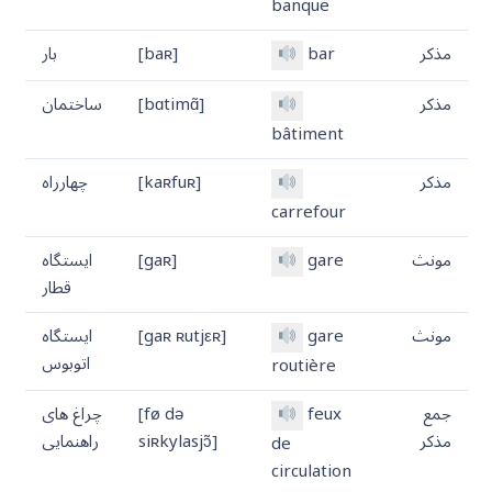
banque
مذکر
bar
[baʀ]
بار
مذکر
[bɑtimɑ̃]
ساختمان
bâtiment
مذکر
[kaʀfuʀ]
چهارراه
carrefour
مونث
gare
[gaʀ]
ایستگاه
قطار
مونث
gare
[gaʀ ʀutjεʀ]
ایستگاه
اتوبوس
routière
جمع
feux
[fø də
چراغ های
مذکر
siʀkylasjɔ̃]
راهنمایی
de
circulation