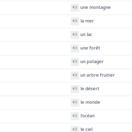
une montagne
la mer
un lac
une forêt
un potager
un arbre fruitier
le désert
le monde
l’océan
le ciel