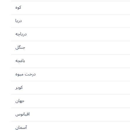
کوه
دریا
دریاچه
جنگل
باغچه
درخت میوه
کویر
جهان
اقیانوس
آسمان