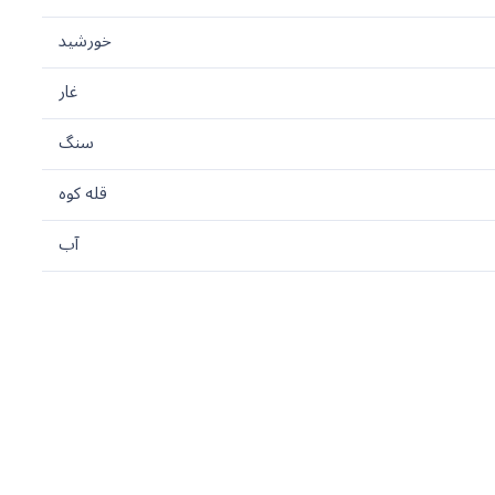
خورشید
غار
سنگ
قله کوه
آب