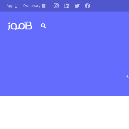
App
Dictionary
ه