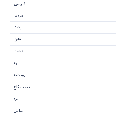
فارسی
مزرعه
درخت
قایق
دشت
تپه
رودخانه
درخت کاج
دره
ساحل