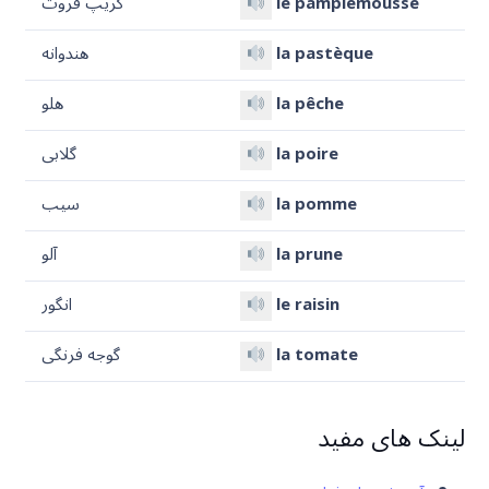
le pamplemousse
گریپ فروت
que
è
la past
هندوانه
che
ê
la p
هلو
la poire
گلابی
la pomme
سیب
la prune
آلو
le raisin
انگور
la tomate
گوجه فرنگی
لینک های مفید