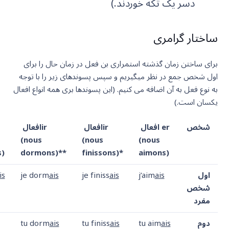
دسر یک تکه خوردند.)
ساختار گرامری
برای ساختن زمان گذشته استمراری بن فعل در زمان حال را برای
اول شخص جمع در نظر میگیریم و سپس پسوندهای زیر را با توجه
به نوع فعل به آن اضافه می کنیم. (این پسوندها بری همه انواع افعال
یکسان است.)
شخص
افعال er
افعالir
افعالir
(nous
(nous
(nous
)
dormons)**
finissons)*
aimons)
اول
ais
j’aim
ais
je finiss
ais
je dorm
is
شخص
مفرد
دوم
ais
tu aim
ais
tu finiss
ais
tu dorm