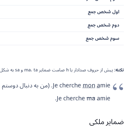
اول شخص جمع
دوم شخص جمع
سوم شخص جمع
نکته:
پیش از حروف صدادار یا h صامت ضمایر ma، ta و sa به شکل mon، tom و son در می آیند. به مثال زیر توجه کنید:
mie. (من به دنبال دوستم می گردم.)
a
mon
Je cherche
Je cherche
ma
amie.
ضمایر ملکی