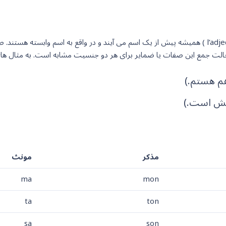
صفات ملکی یا ضمایر ملکی وابسته (در زبان فرانسه l’adjectif possessif ) همیشه پیش از یک اسم می آی
 حالت جمع این صفات یا ضمایر برای هر دو جنسیت مشابه است. به مثال های 
مذکر
مونث
ma
mon
ta
ton
sa
son