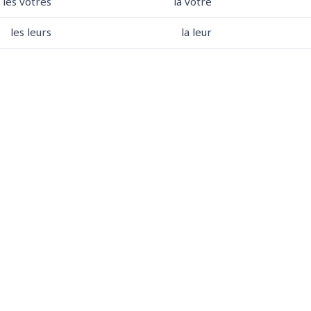
les vôtres
la vôtre
les leurs
la leur