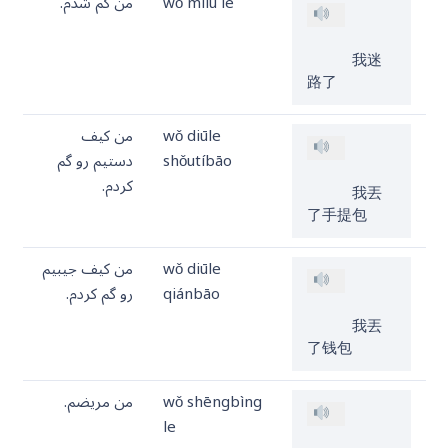
wǒ mílù le
من گم شدم.
     我迷
路了
wǒ diūle
من کیف
shǒutíbāo
دستیم رو گم
کردم.
     我丟
了手提包
wǒ diūle
من کیف جیبیم
qiánbāo
رو گم کردم.
     我丟
了钱包
wǒ shēngbìng
من مریضم.
le