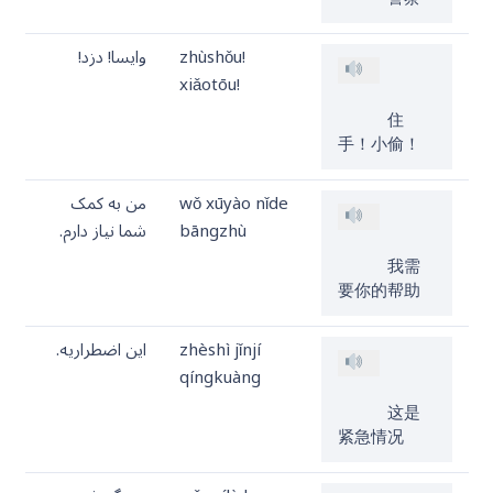
zhùshǒu!
وایسا! دزد!
xiǎotōu!
     住
手！小偷！
wǒ xūyào nǐde
من به کمک
bāngzhù
شما نیاز دارم.
     我需
要你的帮助
zhèshì jǐnjí
این اضطراریه.
qíngkuàng
     这是
紧急情况