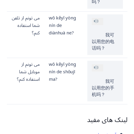
吗？
wǒ kěyǐ yòng
می تونم از تلفن
nín de
شما استفاده
diànhuà ne?
کنم؟
     我可
以用您的电
话吗？
wǒ kěyǐ yòng
می تونم از
nín de shǒujī
موبایل شما
ma?
استفاده کنم؟
     我可
以用您的手
机吗？
لینک های مفید