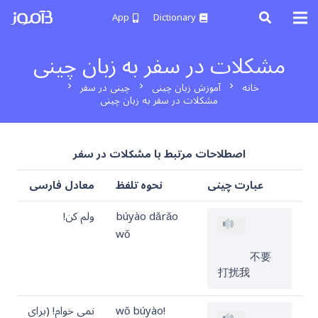
App
Dictionary
مشکلات در سفر به زبان چینی
خانه
آموزش زبان چینی
چینی در سفر
chevron_right
chevron_right
chevron_right
مشکلات در سفر به زبان چینی
اصطلاحات مرتبط با مشکلات در سفر
عبارت چینی
نحوه تلفظ
معادل فارسی
búyào dǎrǎo
ولم کن!
wǒ
     不要
打扰我 
wǒ búyào!
نمی خوام! (برای