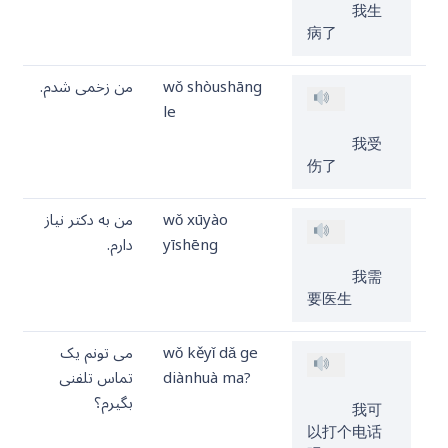
     我生
病了
wǒ shòushāng
من زخمی شدم.
le
     我受
伤了
wǒ xūyào
من به دکتر نیاز
yīshēng
دارم.
     我需
要医生
wǒ kěyǐ dǎ ge
می تونم یک
diànhuà ma?
تماس تلفنی
بگیرم؟
     我可
以打个电话