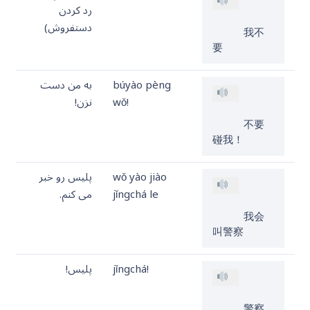
رد کردن
دستفروش)
     我不
要
búyào pèng
به من دست
wǒ!
نزن!
     不要
碰我！
wǒ yào jiào
پلیس رو خبر
jǐngchá le
می کنم.
     我会
叫警察
jǐngchá!
پلیس!
     警察