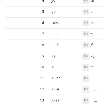
4
yon
四
5
go
五
6
roku
六
7
nana
七
8
hachi
八
9
kyū
九
10
jū
十
11
jū-ichi
十一
12
jū-ni
十二
13
jū-san
十三