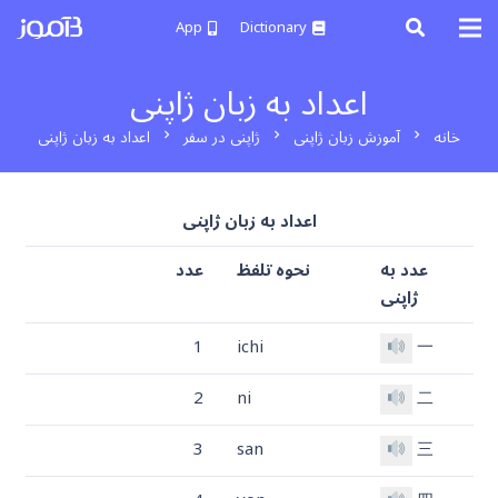
App
Dictionary
اعداد به زبان ژاپنی
خانه
آموزش زبان ژاپنی
ژاپنی در سفر
اعداد به زبان ژاپنی
chevron_right
chevron_right
chevron_right
اعداد به زبان ژاپنی
عدد به
نحوه تلفظ
عدد
ژاپنی
1
ichi
一
2
ni
二
3
san
三