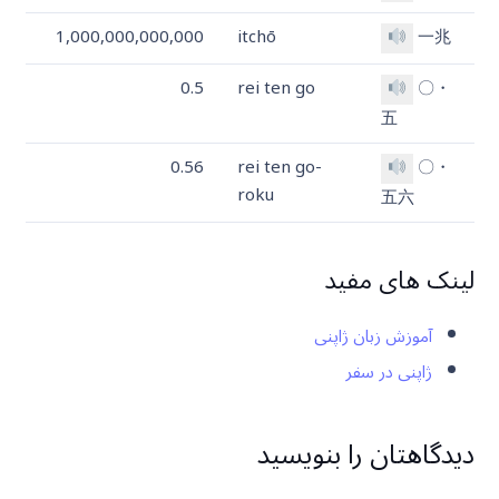
1,000,000,000,000
itchō
一兆
0.5
rei ten go
〇・
五
0.56
rei ten go-
〇・
roku
五六
لینک های مفید
آموزش زبان ژاپنی
ژاپنی در سفر
دیدگاهتان را بنویسید