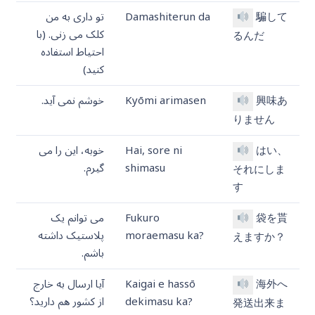
騙して
Damashiterun da
تو داری به من
کلک می زنی. (با
るんだ
احتیاط استفاده
کنید)
興味あ
Kyōmi arimasen
خوشم نمی آید.
りません
はい、
Hai, sore ni
خوبه، این را می
shimasu
گیرم.
それにしま
す
袋を貰
Fukuro
می توانم یک
moraemasu ka?
پلاستیک داشته
えますか？
باشم.
海外へ
Kaigai e hassō
آیا ارسال به خارج
dekimasu ka?
از کشور هم دارید؟
発送出来ま