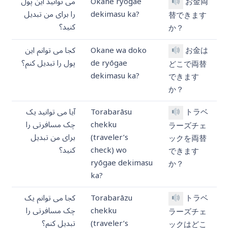
お金両
Okane ryōgae
می توانید این پول
dekimasu ka?
را برای من تبدیل
替できます
کنید؟
か？
お金は
Okane wa doko
کجا می توانم این
de ryōgae
پول را تبدیل کنم؟
どこで両替
dekimasu ka?
できます
か？
トラベ
Torabarāsu
آیا می توانید یک
chekku
چک مسافرتی را
ラーズチェ
(traveler’s
برای من تبدیل
ックを両替
check) wo
کنید؟
できます
ryōgae dekimasu
か？
ka?
トラベ
Torabarāzu
کجا می توانم یک
chekku
چک مسافرتی را
ラーズチェ
(traveler’s
تبدیل کنم؟
ックはどこ