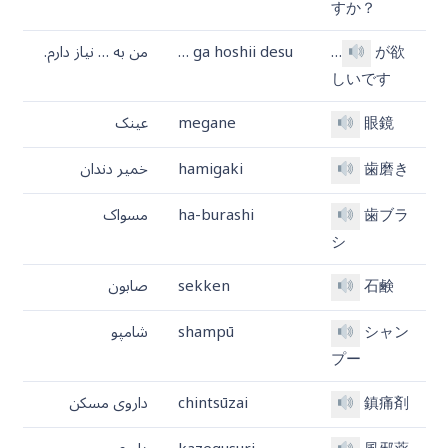
すか？
が欲
…
… ga hoshii desu
من به … نیاز دارم.
しいです
眼鏡
megane
عینک
歯磨き
hamigaki
خمیر دندان
歯ブラ
ha-burashi
مسواک
シ
石鹸
sekken
صابون
シャン
shampū
شامپو
プー
鎮痛剤
chintsūzai
داروی مسکن