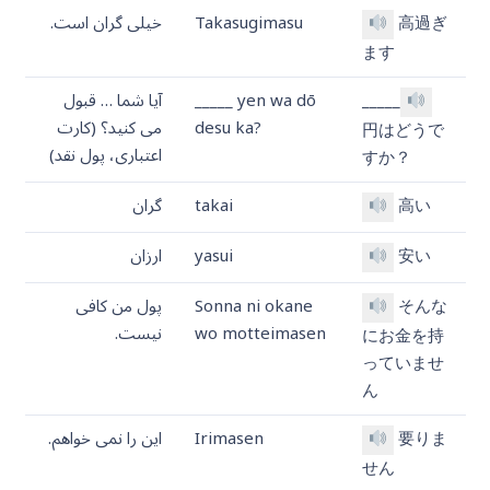
高過ぎ
Takasugimasu
خیلی گران است.
ます
_____
_____ yen wa dō
آیا شما … قبول
desu ka?
می کنید؟ (کارت
円はどうで
اعتباری، پول نقد)
すか？
高い
takai
گران
安い
yasui
ارزان
そんな
Sonna ni okane
پول من کافی
wo motteimasen
نیست.
にお金を持
っていませ
ん
要りま
Irimasen
این را نمی خواهم.
せん