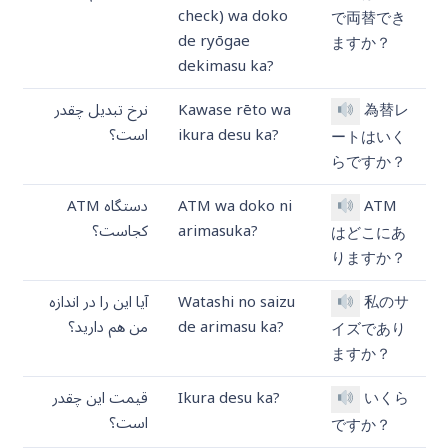
check) wa doko
で両替でき
de ryōgae
ますか？
dekimasu ka?
為替レ
Kawase rēto wa
نرخ تبدیل چقدر
ikura desu ka?
است؟
ートはいく
らですか？
ATM
ATM wa doko ni
دستگاه ATM
arimasuka?
کجاست؟
はどこにあ
りますか？
私のサ
Watashi no saizu
آیا این را در اندازه
de arimasu ka?
من هم دارید؟
イズであり
ますか？
いくら
Ikura desu ka?
قیمت این چقدر
است؟
ですか？