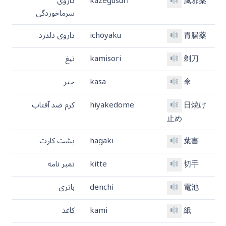
風邪薬
kazegusuri
داروی
سرماخوردگی
胃腸薬
ichōyaku
داروی دلدرد
剃刀
kamisori
تیغ
傘
kasa
چتر
日焼け
hiyakedome
کرم ضد آفتاب
止め
葉書
hagaki
پشت کارت
切手
kitte
تمبر نامه
電池
denchi
باتری
紙
kami
کاغذ