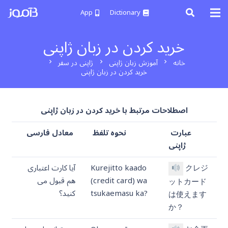
App
Dictionary
خرید کردن در زبان ژاپنی
خانه
آموزش زبان ژاپنی
ژاپنی در سفر
chevron_right
chevron_right
chevron_right
خرید کردن در زبان ژاپنی
اصطلاحات مرتبط با خرید کردن در زبان ژاپنی
عبارت
نحوه تلفظ
معادل فارسی
ژاپنی
クレジ
Kurejitto kaado
آیا کارت اعتباری
(credit card) wa
هم قبول می
ットカード
tsukaemasu ka?
کنید؟
は使えます
か？