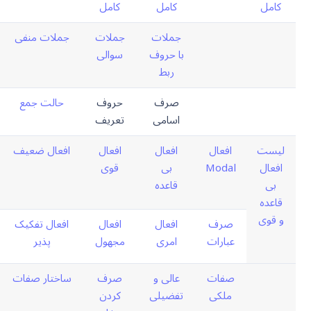
کامل
کامل
کامل
جملات
جملات
جملات منفی
با حروف
سوالی
ربط
صرف
حروف
حالت جمع
اسامی
تعریف
لیست
افعال
افعال
افعال
افعال ضعیف
افعال
Modal
بی
قوی
بی
قاعده
قاعده
و قوی
صرف
افعال
افعال
افعال تفکیک
عبارات
امری
مجهول
پذیر
صفات
عالی و
صرف
ساختار صفات
ملکی
تفضیلی
کردن