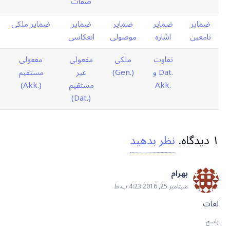
صفات
ضمایر
ضمایر
ضمایر
ضمایر
ضمایر ملکی
نامعین
اشاره
موصولی
انعکاسی
تفاوت
ملکی
مفعولی
مفعولی
.Dat و
(.Gen)
غیر
مستقیم
.Akk
مستقیم
(.Akk)
(.Dat)
۱
دیدگاه
.
نظر بدهید
بهرام
سپتامبر 25, 2016 4:23 ب.ظ
لغات
پاسخ