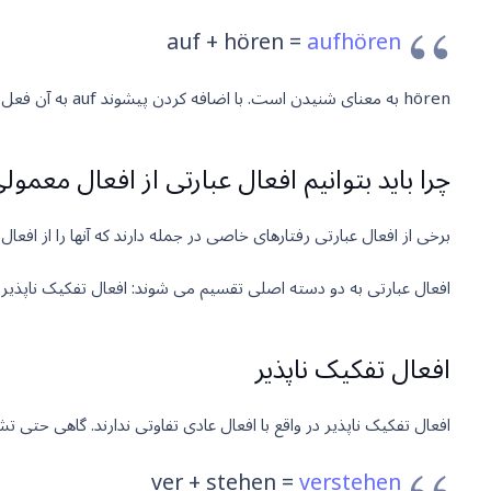
auf + hören =
aufhören
hören به معنای شنیدن است. با اضافه کردن پیشوند auf به آن فعل جدید aufhören را به معنای متوقف کردن یا تمام کردن می سازیم. (معنای فعل جدید )
چرا باید بتوانیم افعال عبارتی از افعال معمو
برخی از افعال عبارتی رفتارهای خاصی در جمله دارند که آنها را از افعا
افعال عبارتی به دو دسته اصلی تقسیم می شوند: افعال تفکیک ناپذیر،
افعال تفکیک ناپذیر
افعال تفکیک ناپذیر در واقع با افعال عادی تفاوتی ندارند. گاهی حتی 
ver + stehen =
verstehen