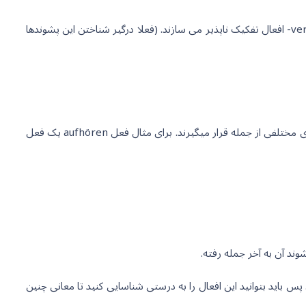
فعل verstehen یک فعل تفکیک ناپذیر است. یعنی دو قسمت تشخیص دهنده آن هرگز از هم جدا نمی شوند. تعدادی از پشوندهای خاص مثل ver- افعال تفکیک ناپذیر می سازند. (فعلا درگیر شناختن این پشوندها
افعال تفکیک پذیر ساختار پیچیده تری نسبت به افعال تفکیک ناپذیر دارند. در مواردی خاص دو بخش این فعل از هم جدا می شوند و در جایگاه های مختلفی از جمله قرار میگیرند. برای مثال فعل aufhören یک فعل
باید بتوانید این افعال را به درستی شناسایی کنید تا معانی چنین