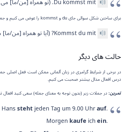
Du kommst mit. (تو همراه [من/ما] می آیی.)
برای ساختن شکل سوالی جای du و kommst را عوض می کنیم و جمله به این شکل در می آید؟
Kommst du mit? (آیا تو همراه [من/ما] می آیی؟)
حالت های دیگر
در برخی از شرایط گرامری در زبان آلمانی ممکن است فعل اصلی جمله 
درس افعال مدال بیشتر صحبت می کنیم.
تمرین:
در جملات زیر (بدون توجه به معنای جمله) سعی کنید افعال تفکی
Hans
steht
jeden Tag um 9.00 Uhr
auf
.
Morgen
kaufe
ich
ein
.