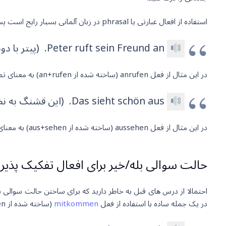
استفاده از افعال عبارتی یا phrasal در زبان آلمانی بسیار رایج است پس شناسایی این افعال هم بسیار مهم است. برای درک بهتر جایگاه افعال تفکیک پذیر مثال های بیشتری می زنیم:
Peter ruft sein Freund an. (پیتر با دوستش تماس گرفت.)
در این مثال از فعل anrufen (ساخته شده از an+rufen) به معنای تماس گرفتن استفاده شده. همانطور که می بینید دوباره قسمت اصلی فعل در جایگاه دوم و پیشوند فعل در انتهای جمله قرار گرفته.
Das sieht schön aus. (این قشنگ به نظر می رسد.)
در این مثال از فعل aussehen (ساخته شده از aus+sehen) به معنای “به نظر رسیدن” استفاده شده.
حالت سوالی بله/خیر برای افعال تفکیک پذیر
احتمالا از درس های قبل به خاطر دارید که برای ساختن حالت سوالی 
در یک جمله ساده با استفاده از فعل
mitkommen
(ساخته شده از mit+kommen) به معنای همراه آمدن جمله سوالی بسازیم.