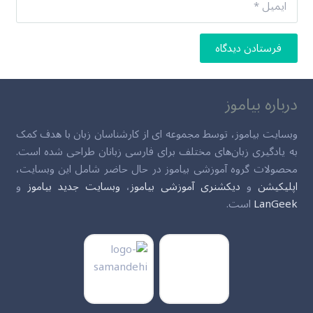
فرستادن دیدگاه
درباره بیاموز
وبسایت بیاموز، توسط مجموعه ای از کارشناسان زبان با هدف کمک
به یادگیری زبان‌های مختلف برای فارسی زبانان طراحی شده است.
محصولات گروه آموزشی بیاموز در حال حاضر شامل این وبسایت،
اپلیکیشن
و
دیکشنری آموزشی بیاموز
،
وبسایت جدید بیاموز
و
LanGeek
است.