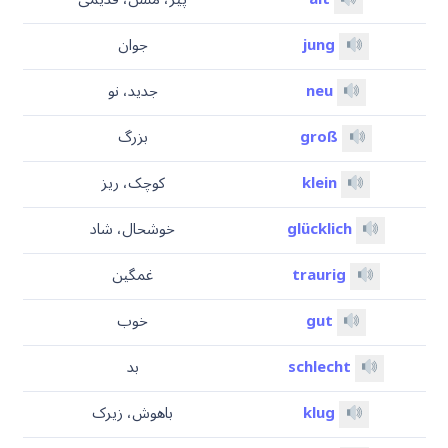
jung
جوان
neu
جدید، نو
groß
بزرگ
klein
کوچک، ریز
glücklich
خوشحال، شاد
traurig
غمگین
gut
خوب
schlecht
بد
klug
باهوش، زیرک