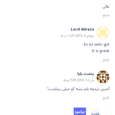
عالی
پاسخ
Lord Alireza
جولای 4, 2016 1:25 ب.ظ
Es ist sehr gut
It is great
پاسخ
رحمت یایا
می 12, 2016 7:09 ق.ظ
آخرین ترجمه باید بشه “او خیلی زیباست”
پاسخ
بیاموز