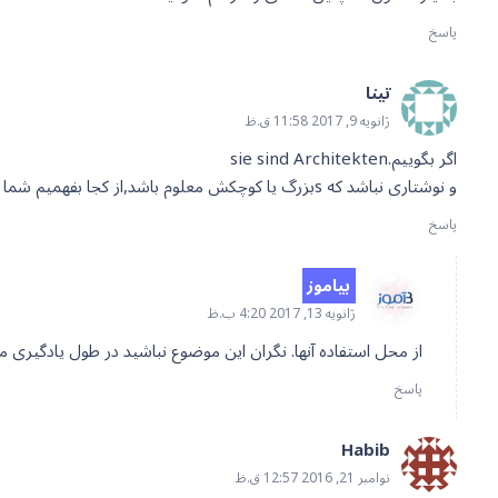
پاسخ
تینا
ژانویه 9, 2017 11:58 ق.ظ
اگر بگوییم.sie sind Architekten
و نوشتاری نباشد که sبزرگ یا کوچکش معلوم باشد,از کجا بفهمیم شما محترمانه است یا آنها؟
پاسخ
بیاموز
ژانویه 13, 2017 4:20 ب.ظ
از محل استفاده آنها. نگران این موضوع نباشید در طول یاد
پاسخ
Habib
نوامبر 21, 2016 12:57 ق.ظ