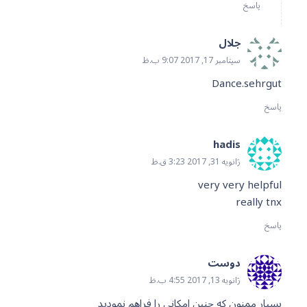
پاسخ
جلال
سپتامبر 17, 2017 9:07 ب.ظ
Dance.sehrgut
پاسخ
hadis
ژانویه 31, 2017 3:23 ق.ظ
very very helpful
really tnx
پاسخ
دوست
ژانویه 13, 2017 4:55 ب.ظ
بسیار ممنون که چنین امکانی را فراهم نمودید