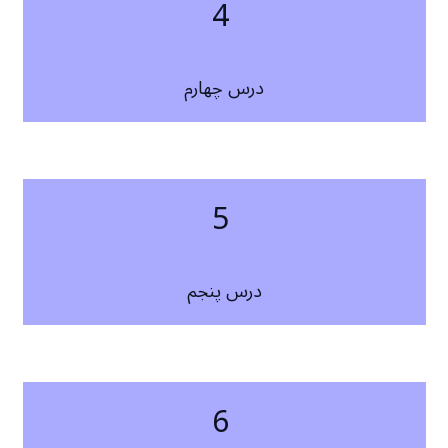
4
درس چهارم
5
درس پنجم
6