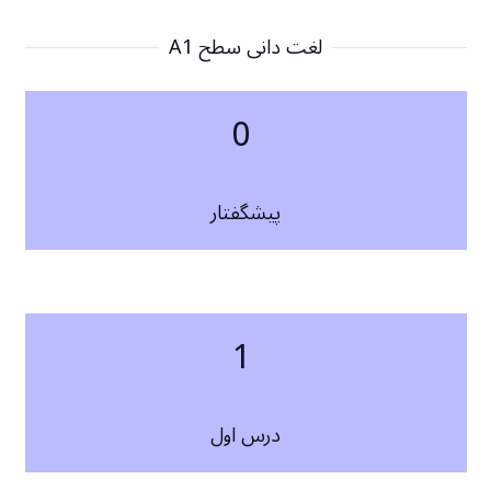
لغت دانی سطح A1
0
پیشگفتار
1
درس اول