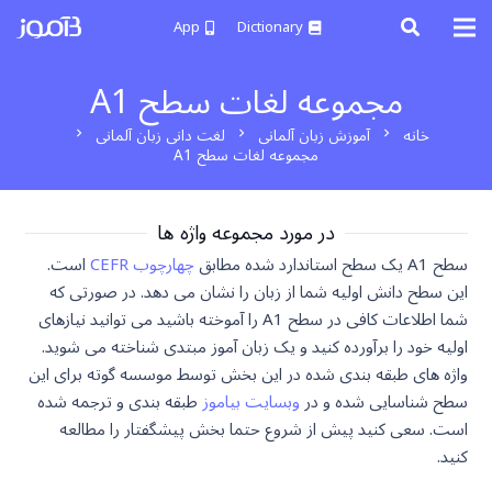
App
Dictionary
مجموعه لغات سطح A1
خانه
آموزش زبان آلمانی
لغت دانی زبان آلمانی
chevron_right
chevron_right
chevron_right
مجموعه لغات سطح A1
در مورد مجموعه واژه ها
سطح A1 یک سطح استاندارد شده مطابق
چهارچوب CEFR
است.
این سطح دانش اولیه شما از زبان را نشان می دهد. در صورتی که
شما اطلاعات کافی در سطح A1 را آموخته باشید می توانید نیازهای
اولیه خود را برآورده کنید و یک زبان آموز مبتدی شناخته می شوید.
واژه های طبقه بندی شده در این بخش توسط موسسه گوته برای این
سطح شناسایی شده و در
وبسایت بیاموز
طبقه بندی و ترجمه شده
است. سعی کنید پیش از شروع حتما بخش پیشگفتار را مطالعه
کنید.