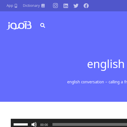
App
Dictionary
english
english conversation – calling a f
برای
00:00