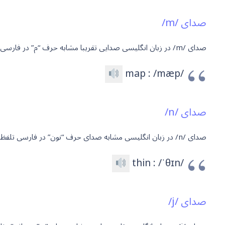
صدای /m/
صدای /m/ در زبان انگلیسی صدایی تقریبا مشابه حرف “م” در فارسی دارد. در انگلیسی معمولا حرف “M” صدای /m/ دارد. به مثال زیر توجه کنید:
map : /mæp/
صدای /n/
صدای /n/ در زبان انگلیسی مشابه صدای حرف “نون” در فارسی تلفظ می شود. در انگلیسی معمولا حرف “N” صدای /n/ دارد. به مثال زیر توجه کنید:
thin : /ˈθɪn/
صدای /j/