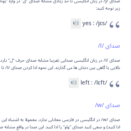
زیر توجه کنید:
yes : /jɛs/
صدای /l/
صدای /l/ در زبان انگلیسی صدایی تقریبا مشابه صدای حرف “ل” دا
بالایی یا گاهی بین دندان ها می گذارند. این نحوه ادا کردن صدای /l/ تا حدی بر صدای آن تاثیر می گذارد. در زبان انگلیسی معمولا حرف “L” صدای /l/ دارد. به مثال زیرتوجه کنید:
left : /lɛft/
صدای /w/
ادا کنید) و سعی کنید صدای “واو” را ادا کنید. این صدا در واقع مشابه صدای “واو” در زبان عربی