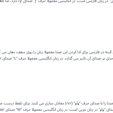
صدای /j/ در زبان انگلیسی تا حد ز
رد. البته در فارسی برای ادا کردن این صدا معمولا زبان را روی سقف دهان می 
 است. در زبان انگلیسی معمولا حرف “W” صدای /w/ را می دهد. به مثال زیر توجه کنید: