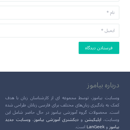
فرستادن دیدگاه
درباره بیاموز
وبسایت بیاموز، توسط مجموعه ای از کارشناسان زبان با هدف
کمک به یادگیری زبان‌های مختلف برای فارسی زبانان طراحی شده
است. محصولات گروه آموزشی بیاموز در حال حاضر شامل این
وبسایت،
اپلیکیشن
و
دیکشنری آموزشی بیاموز
،
وبسایت جدید
بیاموز
و
LanGeek
است.