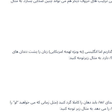
یادی مشابه صدای “ی” در واژه “یونان” در زبان فارسی است. در انگلیسی معمولا حرف “J” صدای /j/ دارد، اما گاهی ترکیب های حروف دیگر هم می تواند چنین صدایی بسازد. به مثال
گذاریم اما انگلیسی (به ویژه لهجه امریکایی) زبان را پشت دندان های
صدای /w/ در انگلیسی در فارسی معادلی ندارد. معمولا به اشتباه این صدا را با صدای حرف “واو” (/v/) معادل سازی می کنند. برای تلفظ درست صدای /w/ باید دهان را کاملا گرد کنید (مثل زمانی که می خواهید “او” را